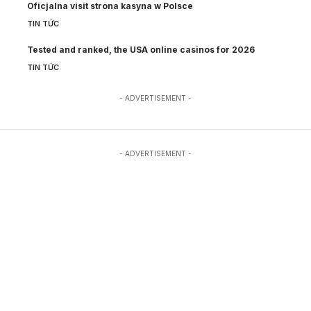
Oficjalna visit strona kasyna w Polsce
TIN TỨC
Tested and ranked, the USA online casinos for 2026
TIN TỨC
- ADVERTISEMENT -
- ADVERTISEMENT -