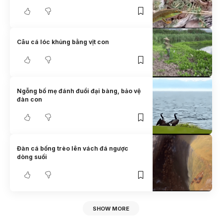
Câu cá lóc khủng bằng vịt con
Ngỗng bố mẹ đánh đuổi đại bàng, bảo vệ
đàn con
Đàn cá bống trèo lên vách đá ngược
dòng suối
SHOW MORE