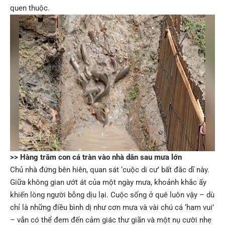
quen thuộc.
>> Hàng trăm con cá tràn vào nhà dân sau mưa lớn
Chủ nhà đứng bên hiên, quan sát ‘cuộc di cư’ bất đắc dĩ này.
Giữa không gian ướt át của một ngày mưa, khoảnh khắc ấy
khiến lòng người bỗng dịu lại. Cuộc sống ở quê luôn vậy – dù
chỉ là những điều bình dị như cơn mưa và vài chú cá ‘ham vui’
– vẫn có thể đem đến cảm giác thư giãn và một nụ cười nhẹ