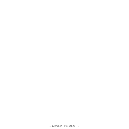
- ADVERTISEMENT -