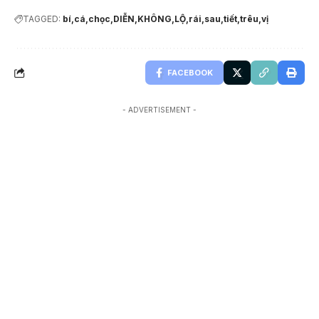
TAGGED:
bí
cá
chọc
DIỄN
KHÔNG
LỘ
rái
sau
tiết
trêu
vị
FACEBOOK
- ADVERTISEMENT -