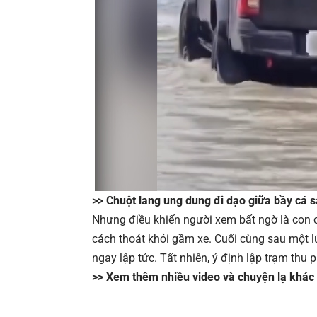
>> Chuột lang ung dung đi dạo giữa bầy cá 
Nhưng điều khiến người xem bất ngờ là con cá
cách thoát khỏi gầm xe. Cuối cùng sau một lú
ngay lập tức. Tất nhiên, ý định lập trạm thu
>> Xem thêm nhiều video và chuyện lạ khác 