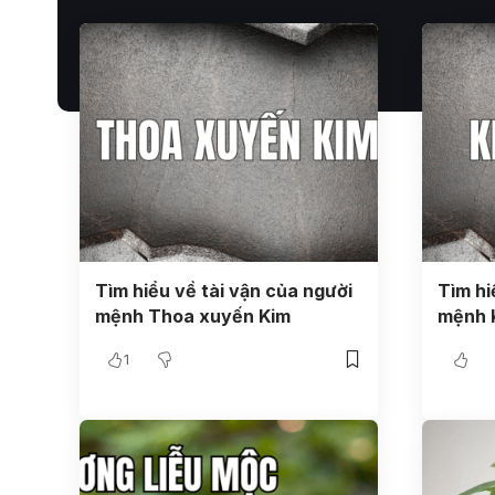
Tìm hiểu về tài vận của người
Tìm hi
mệnh Thoa xuyến Kim
mệnh 
1