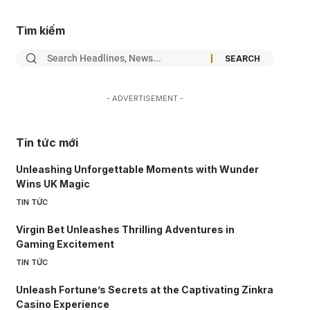
Tìm kiếm
- ADVERTISEMENT -
Tin tức mới
Unleashing Unforgettable Moments with Wunder
Wins UK Magic
TIN TỨC
Virgin Bet Unleashes Thrilling Adventures in
Gaming Excitement
TIN TỨC
Unleash Fortune’s Secrets at the Captivating Zinkra
Casino Experience