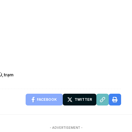
Ủ
trạm
FACEBOOK
TWITTER
- ADVERTISEMENT -