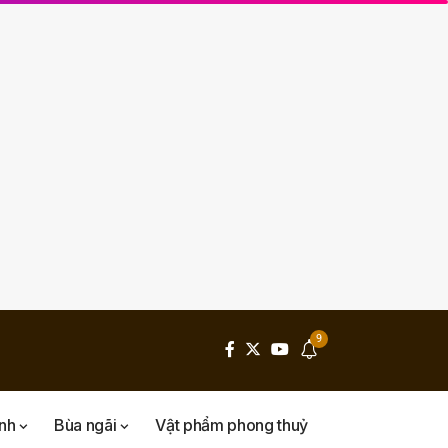
9
inh
Bùa ngãi
Vật phẩm phong thuỷ