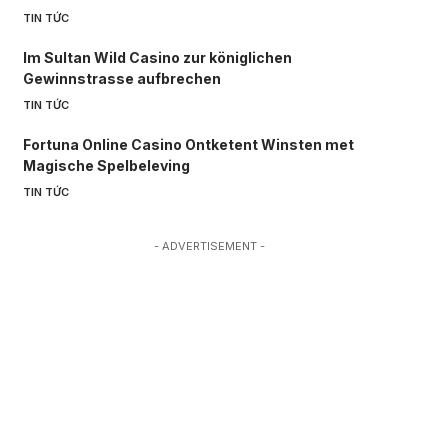
TIN TỨC
Im Sultan Wild Casino zur königlichen
Gewinnstrasse aufbrechen
TIN TỨC
Fortuna Online Casino Ontketent Winsten met
Magische Spelbeleving
TIN TỨC
- ADVERTISEMENT -