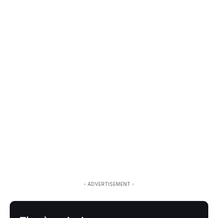
- ADVERTISEMENT -