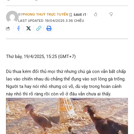
BY
PHONG THUỶ TRỰC TUYẾN
LAST UPDATED: 19/04/2025 3:36 CHIỀU
Thứ bảy, 19/4/2025, 15:25 (GMT+7)
Dù thua kém đối thủ mọi thứ nhưng chú gà con vẫn bất chấp
lao vào chiến nhau dù chẳng thể đụng vào sợi lông gà trống.
Người ta hay nói nhỏ nhưng có võ, dù vậy trong hoàn cảnh
này nhỏ thì rõ ràng rồi còn võ ở đâu vẫn chưa ai thấy.