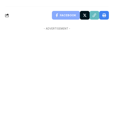
FACEBOOK
- ADVERTISEMENT -