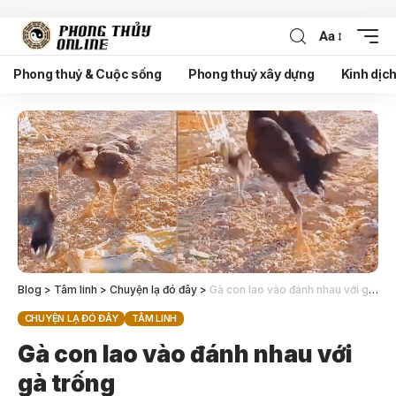
Aa
Phong thuỷ & Cuộc sống
Phong thuỷ xây dựng
Kinh dịc
Blog
>
Tâm linh
>
Chuyện lạ đó đây
>
Gà con lao vào đánh nhau với gà trống
CHUYỆN LẠ ĐÓ ĐÂY
TÂM LINH
Gà con lao vào đánh nhau với
gà trống