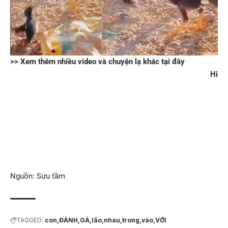
>> Xem thêm nhiều video và chuyện lạ khác tại đây
Hi
Nguồn: Sưu tầm
TAGGED:
con
ĐÁNH
GÀ
lão
nhau
trong
vào
VỚI