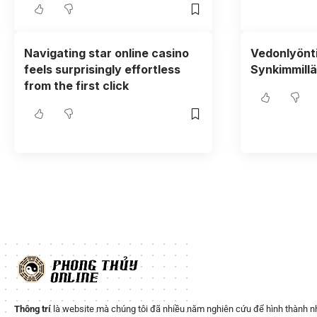
Navigating star online casino
Vedonlyönt
feels surprisingly effortless
Synkimmillä
from the first click
Thông trí
là website mà chúng tôi đã nhiều năm nghiên cứu để hình thành 