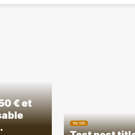
50 € et
sable
TIN TỨC
.
Test post titl