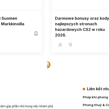
i Suomen
Darmowe bonusy oraz kody
 Markkinoilla
najlepszych stronach
hazardowych CS2 w roku
2026.
Liên kết n
Pháp khí phong
Phong thuỷ & C
nhằm góp phần nhỏ trong việc khám phá