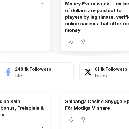
Money Every week — millio
of dollars are paid out to
players by legitimate, verif
online casinos that offer re
money.
248.1k
Followers
61.1k
Followers
Like
Follow
sino Kein
Spinanga Casino Snygga Sp
bonus, Freispiele &
För Modiga Vinnare
es