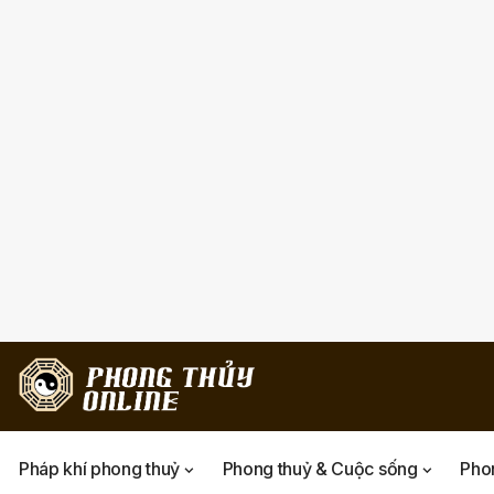
Pháp khí phong thuỷ
Phong thuỷ & Cuộc sống
Phon