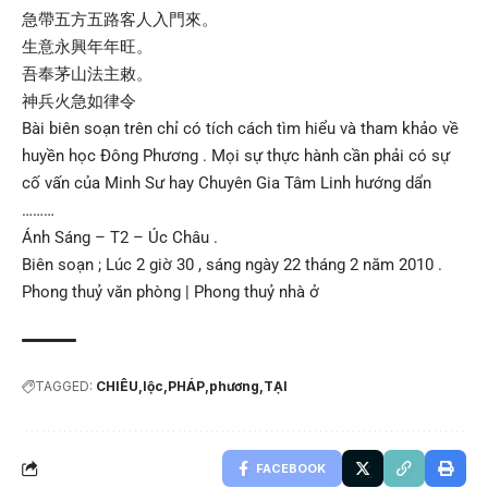
急帶五方五路客人入門來。
生意永興年年旺。
吾奉茅山法主敕。
神兵火急如律令
Bài biên soạn trên chỉ có tích cách tìm hiểu và tham khảo về
huyền học Đông Phương . Mọi sự thực hành cần phải có sự
cố vấn của Minh Sư hay Chuyên Gia Tâm Linh hướng dẩn
………
Ánh Sáng – T2 – Úc Châu .
Biên soạn ; Lúc 2 giờ 30 , sáng ngày 22 tháng 2 năm 2010 .
Phong thuỷ văn phòng
|
Phong thuỷ nhà ở
TAGGED:
CHIÊU
lộc
PHÁP
phương
TẠI
FACEBOOK