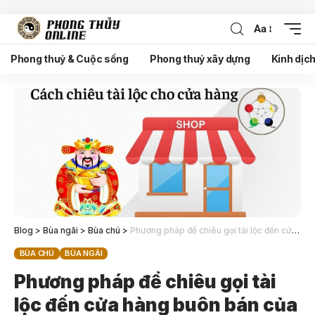
Aa
Phong thuỷ & Cuộc sống
Phong thuỷ xây dựng
Kinh dịc
Blog
>
Bùa ngãi
>
Bùa chú
>
Phương pháp để chiêu gọi tài lộc đến cửa hàng buôn bán của mình
BÙA CHÚ
BÙA NGÃI
Phương pháp để chiêu gọi tài
lộc đến cửa hàng buôn bán của