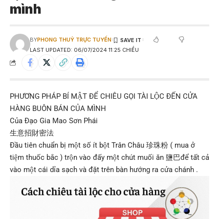
mình
BY
PHONG THUỶ TRỰC TUYẾN
LAST UPDATED: 06/07/2024 11:25 CHIỀU
PHƯƠNG PHÁP BÍ MẬT ĐỂ CHIÊU GỌI TÀI LỘC ĐẾN CỬA
HÀNG BUÔN BÁN CỦA MÌNH
Của Đạo Gia Mao Sơn Phái
生意招財密法
Đầu tiên chuẩn bị một số ít bột Trân Châu 珍珠粉 ( mua ở
tiệm thuốc bắc ) trộn vào đấy một chút muối ăn 鹽巴để tất cả
vào một cái dỉa sạch và đặt trên bàn hướng ra cửa chánh .