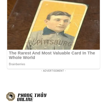
- ADVERTISEMENT -