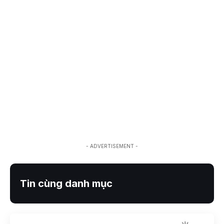
- ADVERTISEMENT -
Tin cùng danh mục