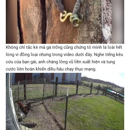
Không chỉ tắc kè mà gà trống cũng chứng tỏ mình là loài hết
lòng vì đồng loại nhưng trong video dưới đây. Nghe tiếng kêu
cứu của bạn gái, anh chàng lông vũ liền xuất hiện và tung
cước liên hoàn khiến diều hâu chạy thục mạng.