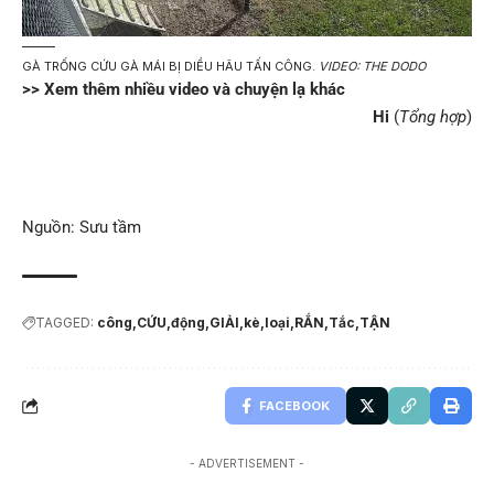
GÀ TRỐNG CỨU GÀ MÁI BỊ DIỀU HÂU TẤN CÔNG.
VIDEO: THE DODO
>> Xem thêm nhiều video và chuyện lạ khác
Hi
(
Tổng hợp
)
Nguồn: Sưu tầm
TAGGED:
công
CỨU
động
GIẢI
kè
loại
RẮN
Tắc
TẬN
FACEBOOK
- ADVERTISEMENT -