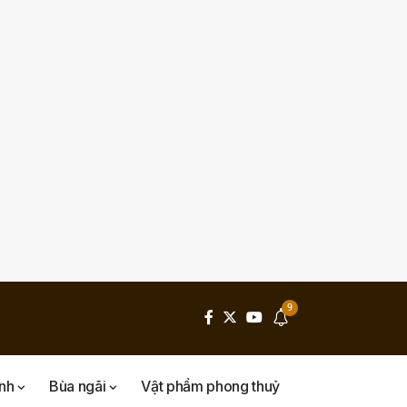
9
inh
Bùa ngãi
Vật phẩm phong thuỷ