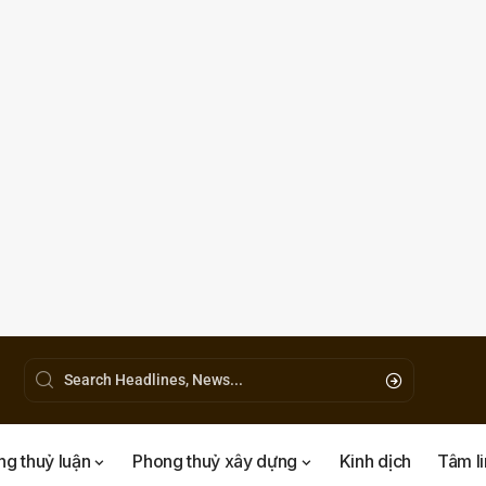
g thuỷ luận
Phong thuỷ xây dựng
Kinh dịch
Tâm l