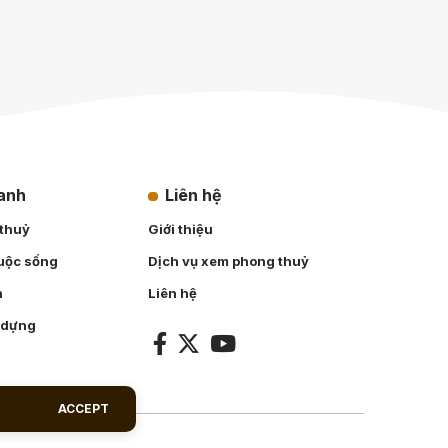
hanh
Liên hệ
 thuỷ
Giới thiệu
uộc sống
Dịch vụ xem phong thuỷ
n
Liên hệ
 dựng
ACCEPT
.