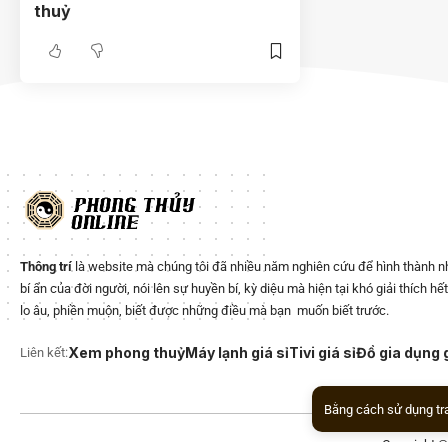
thuỷ
Thông trí
là website mà chúng tôi đã nhiều năm nghiên cứu để hình thành 
bí ẩn của đời người, nói lên sự huyền bí, kỳ diệu mà hiện tại khó giải thích h
lo âu, phiền muộn, biết được những điều mà bạn muốn biết trước.
Xem phong thuỷ
Máy lạnh giá sỉ
Tivi giá sỉ
Đồ gia dụng g
Liên kết:
Bằng cách sử dụng tr
Copyright 