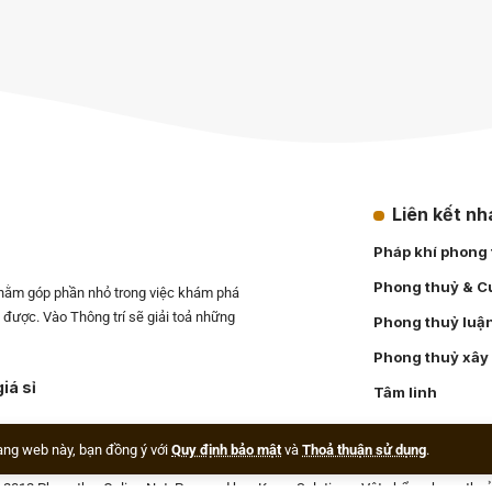
Liên kết n
Pháp khí phong
Phong thuỷ & C
nhằm góp phần nhỏ trong việc khám phá
ết được. Vào Thông trí sẽ giải toả những
Phong thuỷ luậ
Phong thuỷ xây
iá sỉ
Tâm linh
ang web này, bạn đồng ý với
Quy định bảo mật
và
Thoả thuận sử dụng
.
© 2012
PhongthuyOnline.Net
. Powered by
eKnow Solutions
.
Vật phẩm phong thuỷ