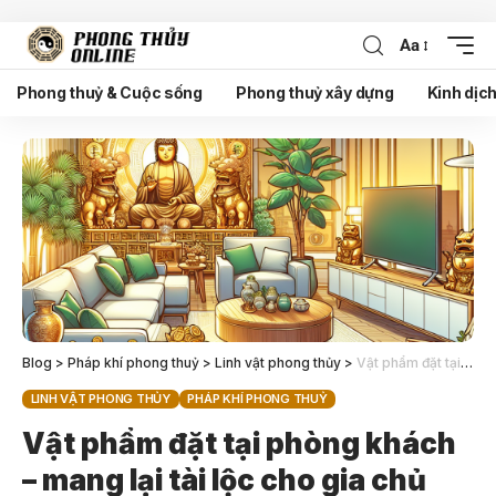
Aa
Phong thuỷ & Cuộc sống
Phong thuỷ xây dựng
Kinh dịc
Blog
>
Pháp khí phong thuỷ
>
Linh vật phong thủy
>
Vật phẩm đặt tại phòng khách – mang lại tài lộc cho gia chủ
LINH VẬT PHONG THỦY
PHÁP KHÍ PHONG THUỶ
Vật phẩm đặt tại phòng khách
– mang lại tài lộc cho gia chủ