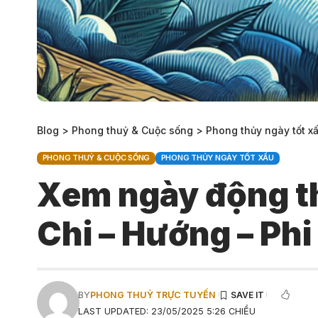
Blog
>
Phong thuỷ & Cuộc sống
>
Phong thủy ngày tốt x
PHONG THUỶ & CUỘC SỐNG
PHONG THỦY NGÀY TỐT XẤU
Xem ngày động th
Chi – Hướng – Phi
BY
PHONG THUỶ TRỰC TUYẾN
LAST UPDATED: 23/05/2025 5:26 CHIỀU