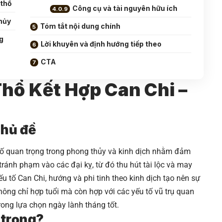
 thổ
Công cụ và tài nguyên hữu ích
hủy
Tóm tắt nội dung chính
g
Lời khuyên và định hướng tiếp theo
CTA
hổ Kết Hợp Can Chi –
chủ đề
ố quan trọng trong phong thủy và kinh dịch nhằm đảm
 tránh phạm vào các đại kỵ, từ đó thu hút tài lộc và may
ếu tố Can Chi, hướng và phi tinh theo kinh dịch tạo nên sự
hông chỉ hợp tuổi mà còn hợp với các yếu tố vũ trụ quan
rong lựa chọn ngày lành tháng tốt.
 trọng?