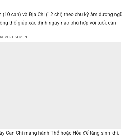
n (10 can) và Địa Chi (12 chi) theo chu kỳ âm dương ngũ
ng thổ giúp xác định ngày nào phù hợp với tuổi, căn
 ADVERTISEMENT -
ày Can Chi mang hành Thổ hoặc Hỏa để tăng sinh khí.