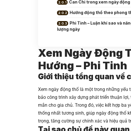
Can Chi trong xem ngày động
Hướng động thổ theo phong t
Phi Tinh – Luận khí sao và năn
lượng ngày
Xem Ngày Động T
Hướng – Phi Tinh
Giới thiệu tổng quan về 
Xem ngày động thổ là một trong những yếu t
bảo công trình xây dựng phát triển thuận lợi,
mắn cho gia chủ. Trong đó, việc kết hợp ba y
thống nhất tương sinh, giúp ngày động thổ k
trọng, tăng cường sự chính xác và hiệu quả t
Tại sao chủ đề này quan