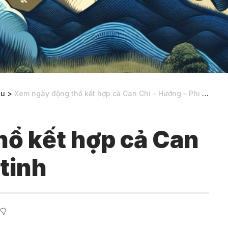
ấu
>
Xem ngày động thổ kết hợp cả Can Chi – Hướng – Phi tinh
ổ kết hợp cả Can
 tinh