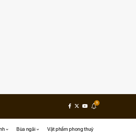
9
inh
Bùa ngãi
Vật phẩm phong thuỷ