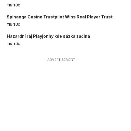
TIN TỨC
Spinanga Casino Trustpilot Wins Real Player Trust
TIN TỨC
Hazardní ráj Playjonhy kde sázka začíná
TIN TỨC
- ADVERTISEMENT -