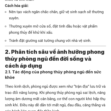
Cách hóa giải:
Nên tạo vách ngăn chắc chắn, giữ vệ sinh sạch sẽ thường
xuyên.
Thường xuyên mở cửa sổ, đặt tinh dầu hoặc vật phẩm
phong thủy để khử khí xấu.
Tránh đặt giường sát tường chung với nhà vệ sinh.
2. Phân tích sâu về ảnh hưởng phong
thủy phòng ngủ đến đời sống và
cách áp dụng
2.1. Tác động của phong thủy phòng ngủ đến sức
khỏe
Theo kinh dịch, phòng ngủ được xem như “trận địa” lưu trữ và
trao đổi năng lượng. Khi phong thủy phòng ngủ sai lệch, năng
lượng âm dương mất cân bằng, cơ thể con người khó hấp thụ
sinh khí. Điều này dễ dẫn tới mất ngủ, đau đầu, căng thẳng và