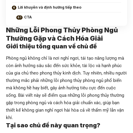
Lời khuyên và định hướng tiếp theo
CTA
Những Lỗi Phong Thủy Phòng Ngủ
Thường Gặp và Cách Hóa Giải
Giới thiệu tổng quan về chủ đề
Phòng ngủ không chỉ là nơi nghỉ ngơi, tái tạo năng lượng mà
còn ảnh hưởng sâu sắc đến sức khỏe, tài lộc và hạnh phúc
của gia chủ theo phong thủy kinh dịch. Tuy nhiên, nhiều người
thường mắc phải những lỗi phong thủy phòng ngủ phổ biến
mà không hề hay biết, gây ảnh hưởng tiêu cực đến cuộc
sống. Bài viết này sẽ điểm qua những lỗi phong thủy thường
gặp trong phòng ngủ và cách hóa giải chuẩn xác, giúp bạn
thiết kế không gian nghỉ ngơi hài hòa cả về thẩm mỹ lẫn vận
khí.
Tại sao chủ đề này quan trọng?