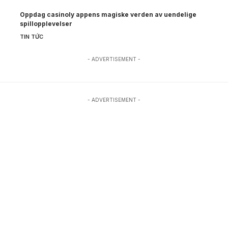
Oppdag casinoly appens magiske verden av uendelige
spillopplevelser
TIN TỨC
- ADVERTISEMENT -
- ADVERTISEMENT -