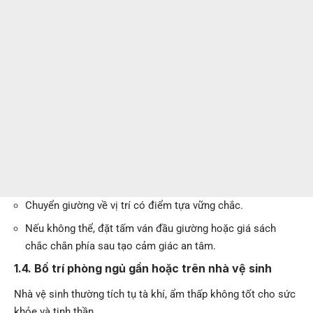
Chuyển giường về vị trí có điểm tựa vững chắc.
Nếu không thể, đặt tấm ván đầu giường hoặc giá sách
chắc chắn phía sau tạo cảm giác an tâm.
1.4. Bố trí phòng ngủ gần hoặc trên nhà vệ sinh
Nhà vệ sinh thường tích tụ tà khí, ẩm thấp không tốt cho sức
khỏe và tinh thần.