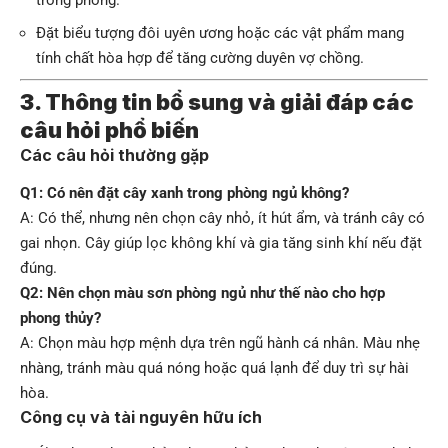
Đặt biểu tượng đôi uyên ương hoặc các vật phẩm mang
tính chất hòa hợp để tăng cường duyên vợ chồng.
3. Thông tin bổ sung và giải đáp các
câu hỏi phổ biến
Các câu hỏi thường gặp
Q1: Có nên đặt cây xanh trong phòng ngủ không?
A: Có thể, nhưng nên chọn cây nhỏ, ít hút ẩm, và tránh cây có
gai nhọn. Cây giúp lọc không khí và gia tăng sinh khí nếu đặt
đúng.
Q2: Nên chọn màu sơn phòng ngủ như thế nào cho hợp
phong thủy?
A: Chọn màu hợp mệnh dựa trên ngũ hành cá nhân. Màu nhẹ
nhàng, tránh màu quá nóng hoặc quá lạnh để duy trì sự hài
hòa.
Công cụ và tài nguyên hữu ích