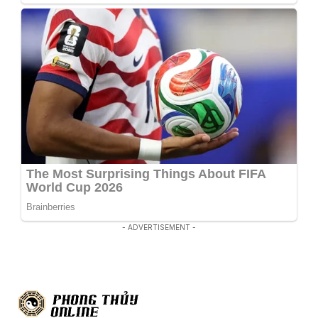
- ADVERTISEMENT -