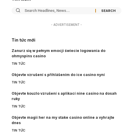
- ADVERTISEMENT -
Tin tức mới
Zanurz się w pełnym emocji świecie logowania do
ohmyspins casino
TIN TỨC
Objevte vzrušení s přihlášením do ice casino nyní
TIN TỨC
Objevte kouzlo vzrušení s aplikací nine casino na dosah
ruky
TIN TỨC
Objevte magii her na my stake casino online a vyhrajte
dnes
TIN TỨC