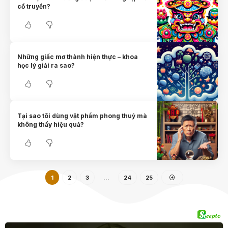
cổ truyền?
Những giấc mơ thành hiện thực – khoa
học lý giải ra sao?
Tại sao tôi dùng vật phẩm phong thuỷ mà
không thấy hiệu quả?
1
2
3
…
24
25