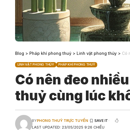
Blog
>
Pháp khí phong thuỷ
>
Linh vật phong thủy
>
Có 
LINH VẬT PHONG THỦY
PHÁP KHÍ PHONG THUỶ
Có nên đeo nhiề
thuỷ cùng lúc kh
BY
PHONG THUỶ TRỰC TUYẾN
LAST UPDATED: 23/05/2025 9:26 CHIỀU