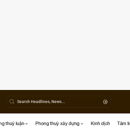
g thuỷ luận
Phong thuỷ xây dựng
Kinh dịch
Tâm l