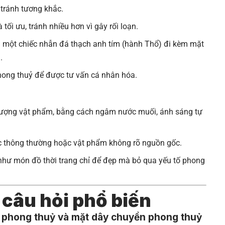
 tránh tương khắc.
tối ưu, tránh nhiều hơn vì gây rối loạn.
ụ: một chiếc nhẫn đá thạch anh tím (hành Thổ) đi kèm mặt
.
hong thuỷ để được tư vấn cá nhân hóa.
lượng vật phẩm, bằng cách ngâm nước muối, ánh sáng tự
ức thông thường hoặc vật phẩm không rõ nguồn gốc.
hư món đồ thời trang chỉ để đẹp mà bỏ qua yếu tố phong
ố câu hỏi phổ biến
y phong thuỷ và mặt dây chuyền phong thuỷ