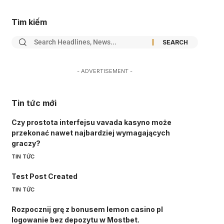
Tìm kiếm
- ADVERTISEMENT -
Tin tức mới
Czy prostota interfejsu vavada kasyno może
przekonać nawet najbardziej wymagających
graczy?
TIN TỨC
Test Post Created
TIN TỨC
Rozpocznij grę z bonusem lemon casino pl
logowanie bez depozytu w Mostbet.