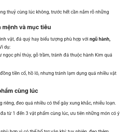
hong thuỷ cùng lúc không, trước hết cần nắm rõ những
n mệnh và mục tiêu
 linh vật, đá quý hay biểu tượng phù hợp với
ngũ hành,
í dụ:
ngọc phỉ thúy, gỗ trầm, tránh đá thuộc hành Kim quá
đồng tiền cổ, hồ lô, nhưng tránh lạm dụng quá nhiều vật
phẩm cùng lúc
riêng, đeo quá nhiều có thể gây xung khắc, nhiễu loạn.
 đa từ 1 đến 3 vật phẩm cùng lúc, ưu tiên những món có ý
hù hợp vì có thể bổ trợ vận khí; tuy nhiên, đeo thêm