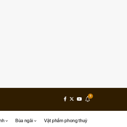
9
inh
Bùa ngãi
Vật phẩm phong thuỷ