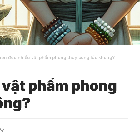
nên đeo nhiều vật phẩm phong thuỷ cùng lúc không?
u vật phẩm phong
ông?