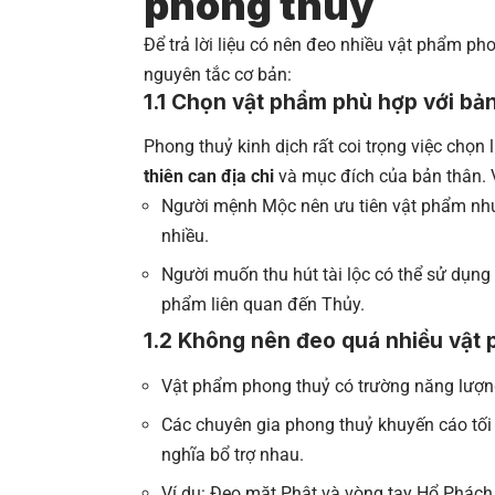
phong thuỷ
Để trả lời liệu có nên đeo nhiều vật phẩm p
nguyên tắc cơ bản:
1.1 Chọn vật phẩm phù hợp với bả
Phong thuỷ kinh dịch rất coi trọng việc chọn
thiên can địa chi
và mục đích của bản thân. V
Người mệnh Mộc nên ưu tiên vật phẩm như 
nhiều.
Người muốn thu hút tài lộc có thể sử dụng 
phẩm liên quan đến Thủy.
1.2 Không nên đeo quá nhiều vật 
Vật phẩm phong thuỷ có trường năng lượng 
Các chuyên gia phong thuỷ khuyến cáo tối
nghĩa bổ trợ nhau.
Ví dụ: Đeo mặt Phật và vòng tay Hổ Phách p