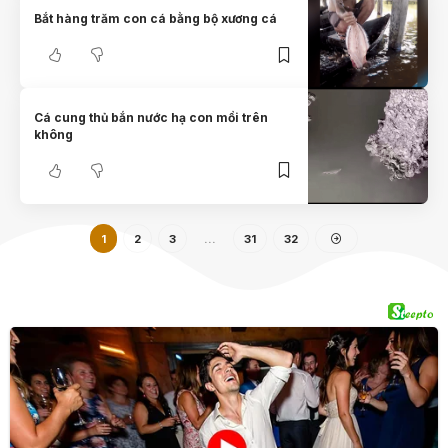
Bắt hàng trăm con cá bằng bộ xương cá
Cá cung thủ bắn nước hạ con mồi trên
không
1
2
3
…
31
32