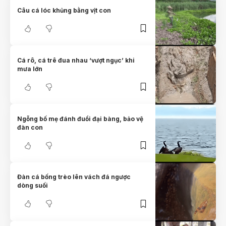
Câu cá lóc khủng bằng vịt con
Cá rô, cá trê đua nhau ‘vượt ngục’ khi
mưa lớn
Ngỗng bố mẹ đánh đuổi đại bàng, bảo vệ
đàn con
Đàn cá bống trèo lên vách đá ngược
dòng suối