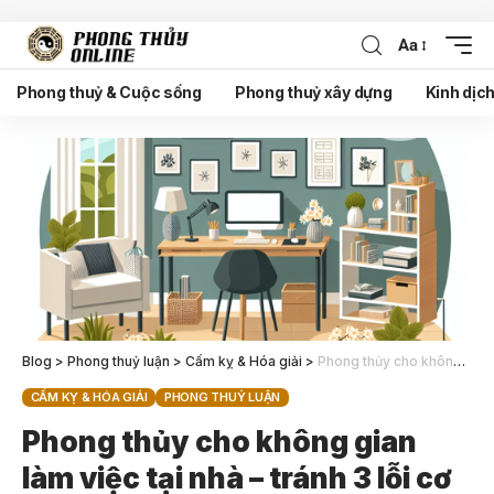
Aa
Phong thuỷ & Cuộc sống
Phong thuỷ xây dựng
Kinh dịc
Blog
>
Phong thuỷ luận
>
Cấm kỵ & Hóa giải
>
Phong thủy cho không gian làm việc tại nhà – tránh 3 lỗi cơ bản
CẤM KỴ & HÓA GIẢI
PHONG THUỶ LUẬN
Phong thủy cho không gian
làm việc tại nhà – tránh 3 lỗi cơ