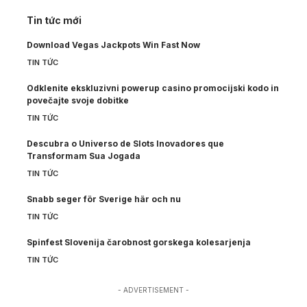
Tin tức mới
Download Vegas Jackpots Win Fast Now
TIN TỨC
Odklenite ekskluzivni powerup casino promocijski kodo in
povečajte svoje dobitke
TIN TỨC
Descubra o Universo de Slots Inovadores que
Transformam Sua Jogada
TIN TỨC
Snabb seger för Sverige här och nu
TIN TỨC
Spinfest Slovenija čarobnost gorskega kolesarjenja
TIN TỨC
- ADVERTISEMENT -