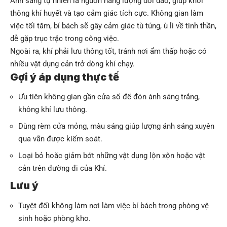
Ánh sáng tự nhiên là nguồn năng lượng dồi dào, giúp khơi
thông khí huyết và tạo cảm giác tích cực. Không gian làm
việc tối tăm, bí bách sẽ gây cảm giác tù túng, ù lì về tinh thần,
dễ gặp trục trặc trong công việc.
Ngoài ra, khí phải lưu thông tốt, tránh nơi ẩm thấp hoặc có
nhiều vật dụng cản trở dòng khí chạy.
Gợi ý áp dụng thực tế
Ưu tiên không gian gần cửa sổ để đón ánh sáng trắng,
không khí lưu thông.
Dùng rèm cửa mỏng, màu sáng giúp lượng ánh sáng xuyên
qua vẫn được kiểm soát.
Loại bỏ hoặc giảm bớt những vật dụng lộn xộn hoặc vật
cản trên đường đi của Khí.
Lưu ý
Tuyệt đối không làm nơi làm việc bí bách trong phòng vệ
sinh hoặc phòng kho.