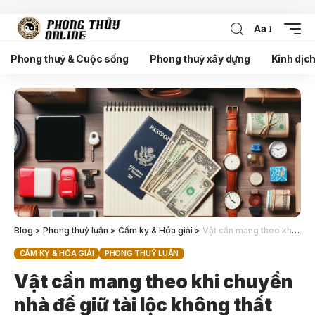
Aa
Phong thuỷ & Cuộc sống
Phong thuỷ xây dựng
Kinh dịc
Blog
>
Phong thuỷ luận
>
Cấm kỵ & Hóa giải
>
Vật cần mang theo khi chuyển nhà để giữ tài lộc không thất thoát
CẤM KỴ & HÓA GIẢI
PHONG THUỶ LUẬN
Vật cần mang theo khi chuyển
nhà để giữ tài lộc không thất