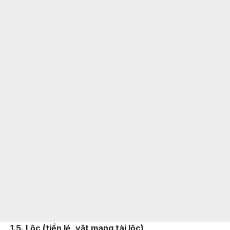
1.5. Lộc (tiền lẻ, vật mang tài lộc)