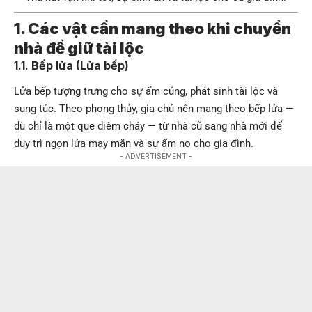
1. Các vật cần mang theo khi chuyển
nhà để giữ tài lộc
1.1. Bếp lửa (Lửa bếp)
Lửa bếp tượng trưng cho sự ấm cúng, phát sinh tài lộc và
sung túc. Theo phong thủy, gia chủ nên mang theo bếp lửa —
dù chỉ là một que diêm cháy — từ nhà cũ sang nhà mới để
duy trì ngọn lửa may mắn và sự ấm no cho gia đình.
- ADVERTISEMENT -