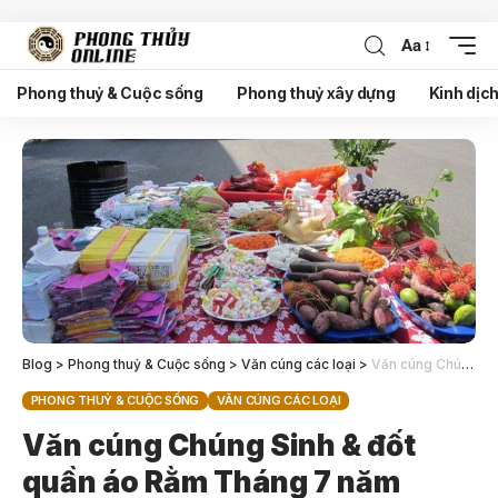
Aa
Phong thuỷ & Cuộc sống
Phong thuỷ xây dựng
Kinh dịc
Blog
>
Phong thuỷ & Cuộc sống
>
Văn cúng các loại
>
Văn cúng Chúng Sinh & đốt quần áo Rằm Tháng 7 năm 2024
PHONG THUỶ & CUỘC SỐNG
VĂN CÚNG CÁC LOẠI
Văn cúng Chúng Sinh & đốt
quần áo Rằm Tháng 7 năm