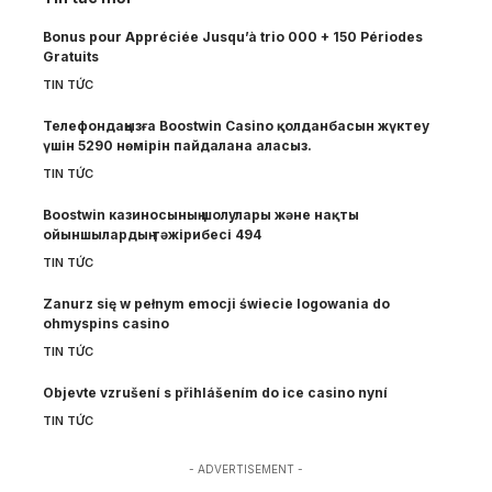
Bonus pour Appréciée Jusqu’à trio 000 + 150 Périodes
Gratuits
TIN TỨC
Телефондаңызға Boostwin Casino қолданбасын жүктеу
үшін 5290 нөмірін пайдалана аласыз.
TIN TỨC
Boostwin казиносының шолулары және нақты
ойыншылардың тәжірибесі 494
TIN TỨC
Zanurz się w pełnym emocji świecie logowania do
ohmyspins casino
TIN TỨC
Objevte vzrušení s přihlášením do ice casino nyní
TIN TỨC
- ADVERTISEMENT -