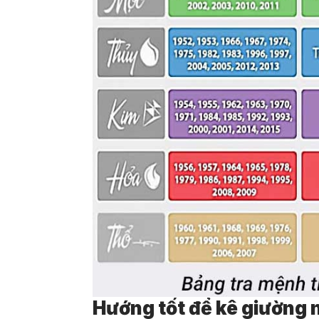
Hướng tốt để kê giường