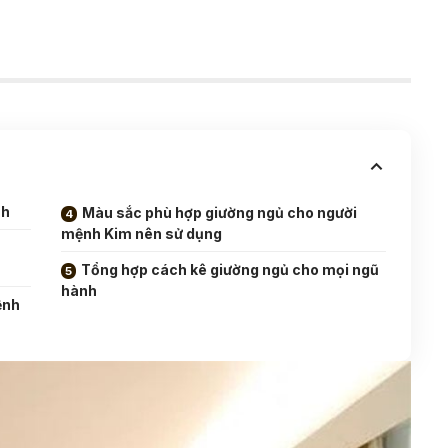
nh
Màu sắc phù hợp giường ngủ cho người
mệnh Kim nên sử dụng
Tổng hợp cách kê giường ngủ cho mọi ngũ
hành
ệnh