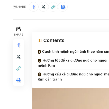
SHARE
SHARE
Contents
Cách tính mệnh ngũ hành theo năm si
Hướng tốt để kê giường ngủ cho người
mệnh Kim
Hướng xấu kê giường ngủ cho người m
Kim cần tránh