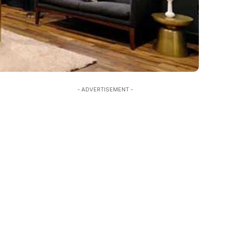
- ADVERTISEMENT -