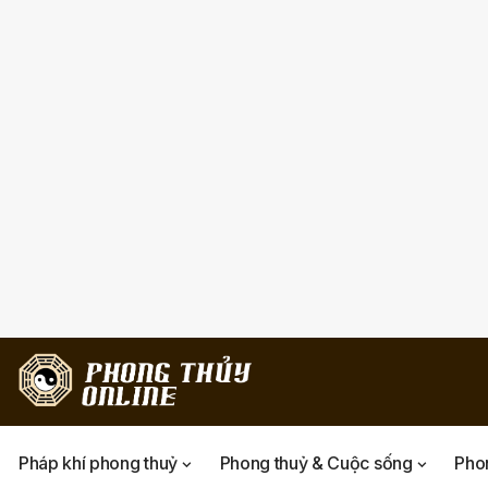
Pháp khí phong thuỷ
Phong thuỷ & Cuộc sống
Phon