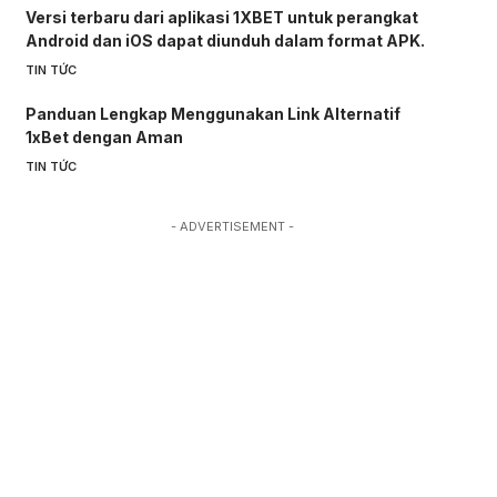
Versi terbaru dari aplikasi 1XBET untuk perangkat
Android dan iOS dapat diunduh dalam format APK.
TIN TỨC
Panduan Lengkap Menggunakan Link Alternatif
1xBet dengan Aman
TIN TỨC
- ADVERTISEMENT -