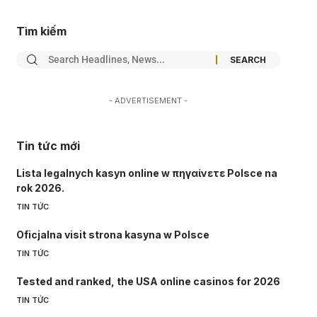
Tìm kiếm
- ADVERTISEMENT -
Tin tức mới
Lista legalnych kasyn online w πηγαίνετε Polsce na
rok 2026.
TIN TỨC
Oficjalna visit strona kasyna w Polsce
TIN TỨC
Tested and ranked, the USA online casinos for 2026
TIN TỨC