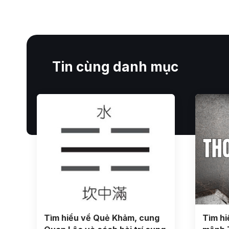
Tin cùng danh mục
Tìm hiểu về Quẻ Khảm, cung
Tìm hi