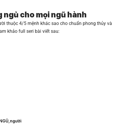
g ngủ cho mọi ngũ hành
ười thuộc 4/5 mệnh khác sao cho chuẩn phong thủy và
m khảo full seri bài viết sau:
NGŨ
người