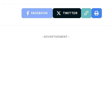
FACEBOOK
TWITTER
- ADVERTISEMENT -