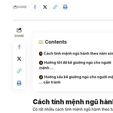
SHARE
SHARE
Contents
Cách tính mệnh ngũ hành theo năm si
Hướng tốt để kê giường ngủ cho người
mệnh …
Hướng xấu kê giường ngủ cho người m
… cần tránh
Cách tính mệnh ngũ hàn
Có rất nhiều cách tính mệnh ngũ hành theo t