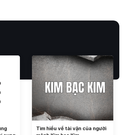
ung
Tìm hiểu về tài vận của người