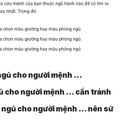
 tra cứu mệnh của bạn thuộc ngũ hành nào để có tìm ra
ưu nhất. Trong đó:
lựa chọn màu giường hay màu phòng ngủ.
lựa chọn màu giường hay màu phòng ngủ.
lựa chọn màu giường hay màu phòng ngủ.
 ngủ cho người mệnh …
ủ cho người mệnh … cần tránh
 ngủ cho người mệnh … nên sử