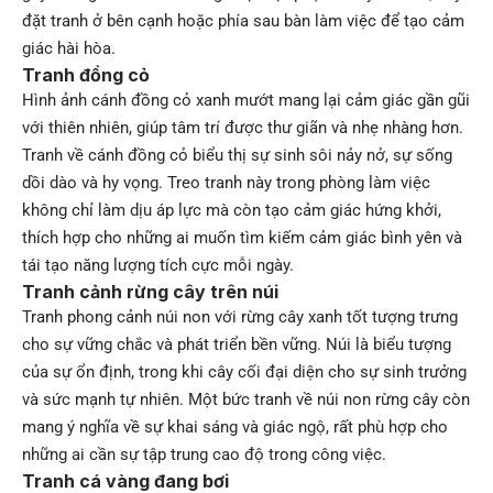
đặt tranh ở bên cạnh hoặc phía sau bàn làm việc để tạo cảm
giác hài hòa.
Tranh đồng cỏ
Hình ảnh cánh đồng cỏ xanh mướt mang lại cảm giác gần gũi
với thiên nhiên, giúp tâm trí được thư giãn và nhẹ nhàng hơn.
Tranh về cánh đồng cỏ biểu thị sự sinh sôi nảy nở, sự sống
dồi dào và hy vọng. Treo tranh này trong phòng làm việc
không chỉ làm dịu áp lực mà còn tạo cảm giác hứng khởi,
thích hợp cho những ai muốn tìm kiếm cảm giác bình yên và
tái tạo năng lượng tích cực mỗi ngày.
Tranh cảnh rừng cây trên núi
Tranh phong cảnh núi non với rừng cây xanh tốt tượng trưng
cho sự vững chắc và phát triển bền vững. Núi là biểu tượng
của sự ổn định, trong khi cây cối đại diện cho sự sinh trưởng
và sức mạnh tự nhiên. Một bức tranh về núi non rừng cây còn
mang ý nghĩa về sự khai sáng và giác ngộ, rất phù hợp cho
những ai cần sự tập trung cao độ trong công việc.
Tranh cá vàng đang bơi