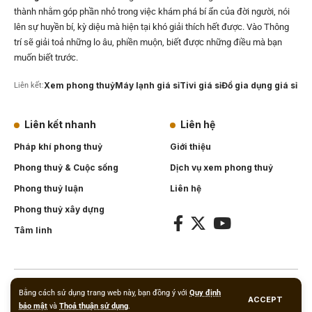
thành nhằm góp phần nhỏ trong việc khám phá bí ẩn của đời người, nói
lên sự huyền bí, kỳ diệu mà hiện tại khó giải thích hết được. Vào Thông
trí sẽ giải toả những lo âu, phiền muộn, biết được những điều mà bạn
muốn biết trước.
Xem phong thuỷ
Máy lạnh giá sỉ
Tivi giá sỉ
Đồ gia dụng giá sỉ
Liên kết:
Liên kết nhanh
Liên hệ
Pháp khí phong thuỷ
Giới thiệu
Phong thuỷ & Cuộc sống
Dịch vụ xem phong thuỷ
Phong thuỷ luận
Liên hệ
Phong thuỷ xây dựng
Tâm linh
Copyright © 2012
PhongthuyOnline.Net
. Powered by
eKnow Solutions
.
Bằng cách sử dụng trang web này, bạn đồng ý với
Quy định
ACCEPT
Vật phẩm phong thuỷ
.
bảo mật
và
Thoả thuận sử dụng
.