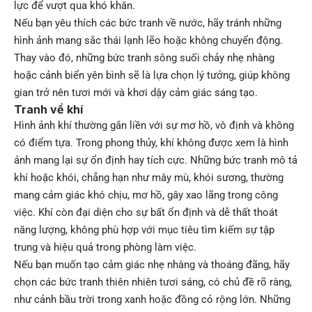
lực để vượt qua khó khăn.
Nếu bạn yêu thích các bức tranh về nước, hãy tránh những
hình ảnh mang sắc thái lạnh lẽo hoặc không chuyển động.
Thay vào đó, những bức tranh sông suối chảy nhẹ nhàng
hoặc cảnh biển yên bình sẽ là lựa chọn lý tưởng, giúp không
gian trở nên tươi mới và khơi dậy cảm giác sáng tạo.
Tranh về khí
Hình ảnh khí thường gắn liền với sự mơ hồ, vô định và không
có điểm tựa. Trong phong thủy, khí không được xem là hình
ảnh mang lại sự ổn định hay tích cực. Những bức tranh mô tả
khí hoặc khói, chẳng hạn như mây mù, khói sương, thường
mang cảm giác khó chịu, mơ hồ, gây xao lãng trong công
việc. Khí còn đại diện cho sự bất ổn định và dễ thất thoát
năng lượng, không phù hợp với mục tiêu tìm kiếm sự tập
trung và hiệu quả trong phòng làm việc.
Nếu bạn muốn tạo cảm giác nhẹ nhàng và thoáng đãng, hãy
chọn các bức tranh thiên nhiên tươi sáng, có chủ đề rõ ràng,
như cảnh bầu trời trong xanh hoặc đồng cỏ rộng lớn. Những