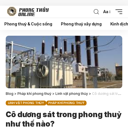
Aa
Phong thuỷ & Cuộc sống
Phong thuỷ xây dựng
Kinh dịc
Blog
>
Pháp khí phong thuỷ
>
Linh vật phong thủy
>
Cô dương sát trong phong thuỷ như thế nào?
LINH VẬT PHONG THỦY
PHÁP KHÍ PHONG THUỶ
Cô dương sát trong phong thuỷ
như thế nào?