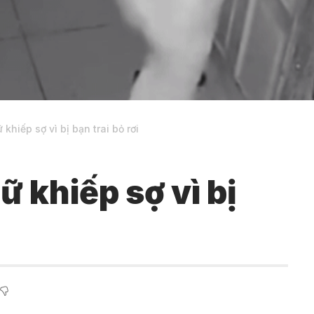
khiếp sợ vì bị bạn trai bỏ rơi
ữ khiếp sợ vì bị