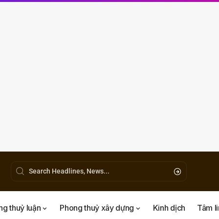
g thuỷ luận
Phong thuỷ xây dựng
Kinh dịch
Tâm l