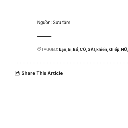
Nguồn: Sưu tầm
TAGGED:
bạn
bí
Bố
CÔ
GÁI
khiến
khiếp
NỮ
Share This Article