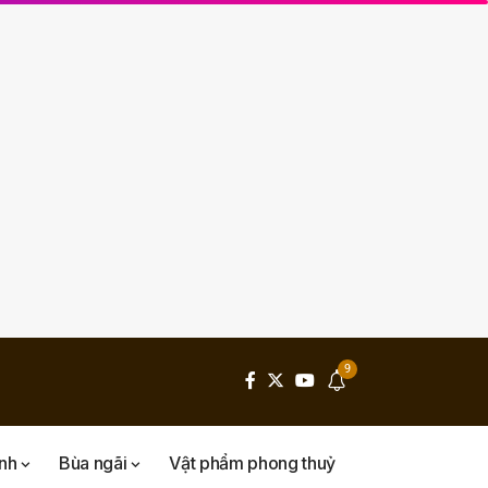
9
inh
Bùa ngãi
Vật phẩm phong thuỷ