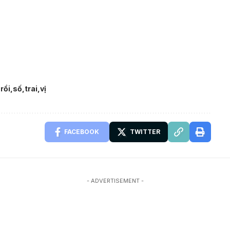
rồi
số
trai
vị
FACEBOOK
TWITTER
- ADVERTISEMENT -