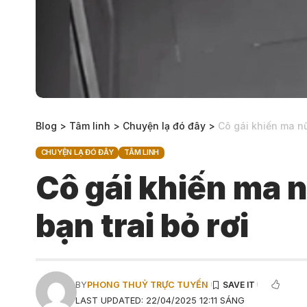
Blog
>
Tâm linh
>
Chuyện lạ đó đây
>
Cô gái khiến ma nữ 
CHUYỆN LẠ ĐÓ ĐÂY
TÂM LINH
Cô gái khiến ma n
bạn trai bỏ rơi
BY
PHONG THUỶ TRỰC TUYẾN
LAST UPDATED: 22/04/2025 12:11 SÁNG