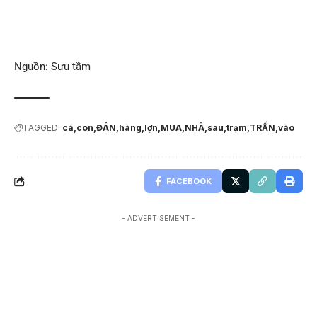
Nguồn: Sưu tầm
TAGGED:
cá
con
ĐÁN
hàng
lợn
MUA
NHÀ
sau
trạm
TRẤN
vào
FACEBOOK
- ADVERTISEMENT -