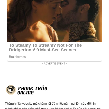
- ADVERTISEMENT -
Thông trí
là website mà chúng tôi đã nhiều năm nghiên cứu để hình
thành nhằm góp phần nhỏ trong việc khám phá bí ẩn của đời người, nói