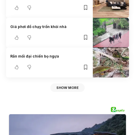
Giá phơi đồ chạy trốn khỏi nhà
Rắn mối đại chiến bọ ngựa
SHOW MORE