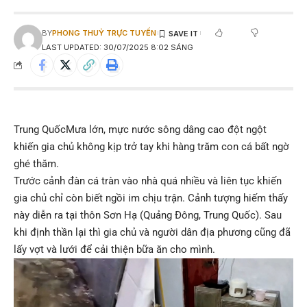
BY
PHONG THUỶ TRỰC TUYẾN
LAST UPDATED: 30/07/2025 8:02 SÁNG
Trung Quốc
Mưa lớn, mực nước sông dâng cao đột ngột
khiến gia chủ không kịp trở tay khi hàng trăm con cá bất ngờ
ghé thăm.
Trước cảnh đàn cá tràn vào nhà quá nhiều và liên tục khiến
gia chủ chỉ còn biết ngồi im chịu trận. Cảnh tượng hiếm thấy
này diễn ra tại thôn Sơn Hạ (Quảng Đông, Trung Quốc). Sau
khi định thần lại thì gia chủ và người dân địa phương cũng đã
lấy vợt và lưới để cải thiện bữa ăn cho mình.