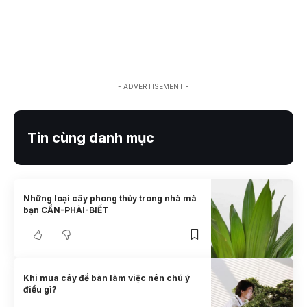
- ADVERTISEMENT -
Tin cùng danh mục
Những loại cây phong thủy trong nhà mà
bạn CẦN-PHẢI-BIẾT
Khi mua cây để bàn làm việc nên chú ý
điều gì?