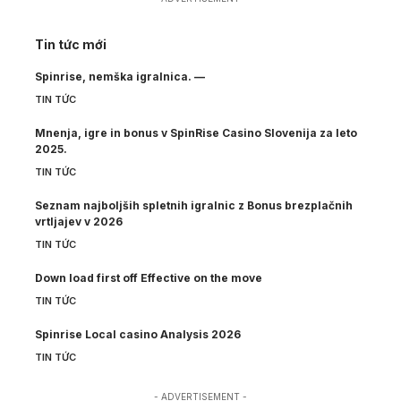
Tin tức mới
Spinrise, nemška igralnica. —
TIN TỨC
Mnenja, igre in bonus v SpinRise Casino Slovenija za leto
2025.
TIN TỨC
Seznam najboljših spletnih igralnic z Bonus brezplačnih
vrtljajev v 2026
TIN TỨC
Down load first off Effective on the move
TIN TỨC
Spinrise Local casino Analysis 2026
TIN TỨC
- ADVERTISEMENT -