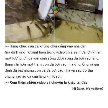
>> Hàng chục con cá khủng chui cổng vào nhà dân
Gia đình ông Từ xuất hiện trong video chia sẻ mưa lớn khiến
một lượng lớn cá vốn sinh sống dưới sông đã bơi vào làng,
thậm chí hơn một trăm con đã bơi vào nhà ông. Ông và gia
đình đã bắt những con cá đã bơi vào nhà và sau đó thả
chúng vào ao cá của làng khi lũ rút.
>> Xem thêm nhiều video và chuyện lạ khác tại đây
Hi
(
theo Newsflare
)