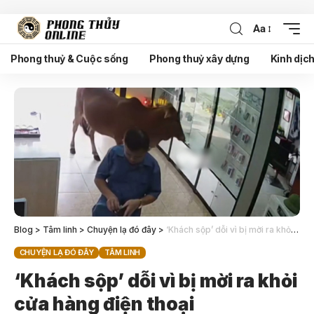
Aa
Phong thuỷ & Cuộc sống
Phong thuỷ xây dựng
Kinh dịc
Blog
>
Tâm linh
>
Chuyện lạ đó đây
>
‘Khách sộp’ dỗi vì bị mời ra khỏi cửa hàng điện thoại
CHUYỆN LẠ ĐÓ ĐÂY
TÂM LINH
‘Khách sộp’ dỗi vì bị mời ra khỏi
cửa hàng điện thoại