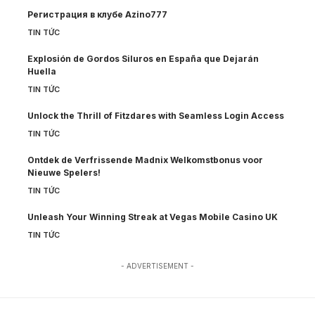
Регистрация в клубе Azino777
TIN TỨC
Explosión de Gordos Siluros en España que Dejarán
Huella
TIN TỨC
Unlock the Thrill of Fitzdares with Seamless Login Access
TIN TỨC
Ontdek de Verfrissende Madnix Welkomstbonus voor
Nieuwe Spelers!
TIN TỨC
Unleash Your Winning Streak at Vegas Mobile Casino UK
TIN TỨC
- ADVERTISEMENT -