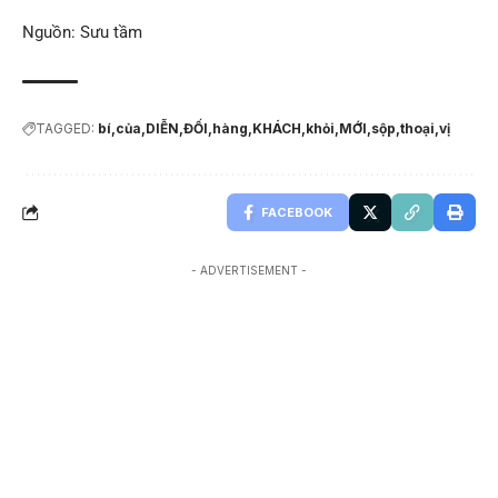
Nguồn: Sưu tầm
TAGGED:
bí
của
DIỄN
ĐỐI
hàng
KHÁCH
khỏi
MỚI
sộp
thoại
vị
FACEBOOK
- ADVERTISEMENT -