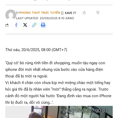
BY
PHONG THUỶ TRỰC TUYẾN
LAST UPDATED: 20/06/2025 8:10 SÁNG
Thứ sáu, 20/6/2025, 08:00 (GMT+7)
‘Quý cô’ bò rủng rỉnh tiền đi shopping, muốn tậu ngay con
iphone đời mới nhất nhưng vừa bước vào cửa hàng điện
thoại đã bị mời ra ngoài.
Vị khách 4 chân còn chưa kịp mở miệng chào một tiếng hay
hỏi giá thì đã bị nhân viên “mời” thẳng cẳng ra ngoài. Trước
cảnh đó một người hài hước ‘Đang định vào mua con iPhone
thì bị đuổi ra, dỗi vô cùng…’.