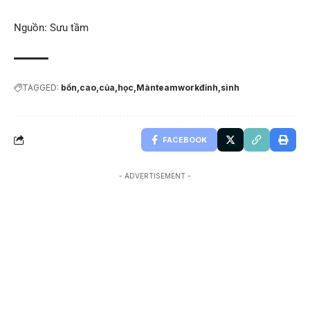
Nguồn: Sưu tầm
TAGGED:
bốn
cao
của
học
Mànteamworkđỉnh
sinh
FACEBOOK
- ADVERTISEMENT -