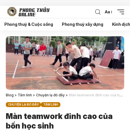
Aa
Phong thuỷ & Cuộc sống
Phong thuỷ xây dựng
Kinh dịc
Blog
>
Tâm linh
>
Chuyện lạ đó đây
>
Màn teamwork đỉnh cao của bốn học sinh
CHUYỆN LẠ ĐÓ ĐÂY
TÂM LINH
Màn teamwork đỉnh cao của
bốn học sinh