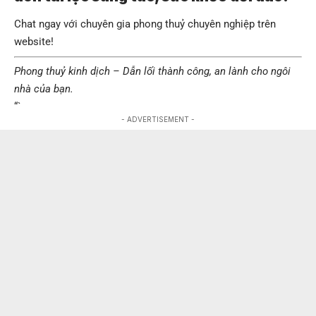
Chat ngay với chuyên gia phong thuỷ chuyên nghiệp trên
website!
Phong thuỷ kinh dịch – Dẫn lối thành công, an lành cho ngôi
nhà của bạn.
“`
- ADVERTISEMENT -