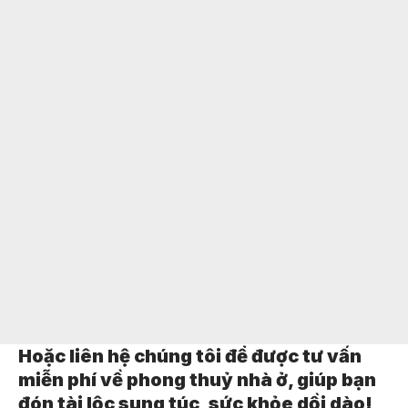
Hoặc liên hệ chúng tôi để được tư vấn
miễn phí về phong thuỷ nhà ở, giúp bạn
đón tài lộc sung túc, sức khỏe dồi dào!