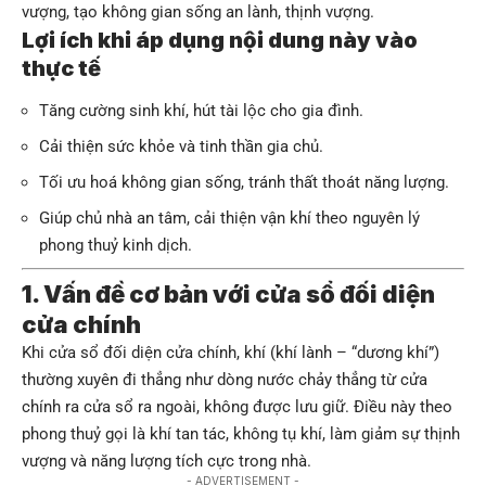
vượng, tạo không gian sống an lành, thịnh vượng.
Lợi ích khi áp dụng nội dung này vào
thực tế
Tăng cường sinh khí, hút tài lộc cho gia đình.
Cải thiện sức khỏe và tinh thần gia chủ.
Tối ưu hoá không gian sống, tránh thất thoát năng lượng.
Giúp chủ nhà an tâm, cải thiện vận khí theo nguyên lý
phong thuỷ kinh dịch.
1. Vấn đề cơ bản với cửa sổ đối diện
cửa chính
Khi cửa sổ đối diện cửa chính, khí (khí lành – “dương khí”)
thường xuyên đi thẳng như dòng nước chảy thẳng từ cửa
chính ra cửa sổ ra ngoài, không được lưu giữ. Điều này theo
phong thuỷ gọi là khí tan tác, không tụ khí, làm giảm sự thịnh
vượng và năng lượng tích cực trong nhà.
- ADVERTISEMENT -