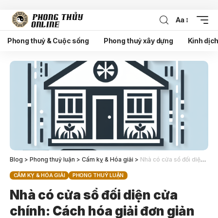
Aa
Phong thuỷ & Cuộc sống
Phong thuỷ xây dựng
Kinh dịc
Blog
>
Phong thuỷ luận
>
Cấm kỵ & Hóa giải
>
Nhà có cửa sổ đối diện cửa chính: Cách hóa giải đơn giản và hiệu quả
CẤM KỴ & HÓA GIẢI
PHONG THUỶ LUẬN
Nhà có cửa sổ đối diện cửa
chính: Cách hóa giải đơn giản