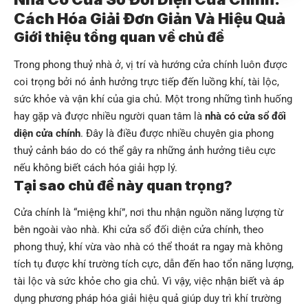
Cách Hóa Giải Đơn Giản Và Hiệu Quả
Giới thiệu tổng quan về chủ đề
Trong phong thuỷ nhà ở, vị trí và hướng cửa chính luôn được
coi trọng bởi nó ảnh hưởng trực tiếp đến luồng khí, tài lộc,
sức khỏe và vận khí của gia chủ. Một trong những tình huống
hay gặp và được nhiều người quan tâm là
nhà có cửa sổ đối
diện cửa chính
. Đây là điều được nhiều chuyên gia phong
thuỷ cảnh báo do có thể gây ra những ảnh hưởng tiêu cực
nếu không biết cách hóa giải hợp lý.
Tại sao chủ đề này quan trọng?
Cửa chính là “miệng khí”, nơi thu nhận nguồn năng lượng từ
bên ngoài vào nhà. Khi cửa sổ đối diện cửa chính, theo
phong thuỷ, khí vừa vào nhà có thể thoát ra ngay mà không
tích tụ được khí trường tích cực, dẫn đến hao tổn năng lượng,
tài lộc và sức khỏe cho gia chủ. Vì vậy, việc nhận biết và áp
dụng phương pháp hóa giải hiệu quả giúp duy trì khí trường