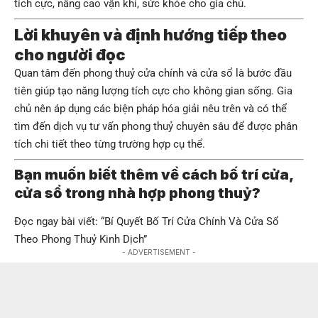
tích cực, nâng cao vận khí, sức khỏe cho gia chủ.
Lời khuyên và định hướng tiếp theo
cho người đọc
Quan tâm đến phong thuỷ cửa chính và cửa sổ là bước đầu
tiên giúp tạo năng lượng tích cực cho không gian sống. Gia
chủ nên áp dụng các biện pháp hóa giải nêu trên và có thể
tìm đến dịch vụ tư vấn phong thuỷ chuyên sâu để được phân
tích chi tiết theo từng trường hợp cụ thể.
Bạn muốn biết thêm về cách bố trí cửa,
cửa sổ trong nhà hợp phong thuỷ?
Đọc ngay bài viết: “Bí Quyết Bố Trí Cửa Chính Và Cửa Sổ
Theo Phong Thuỷ Kinh Dịch”
- ADVERTISEMENT -