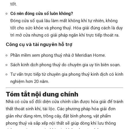
tốt.
Có nên đóng cửa sổ luôn không?
Đóng cửa sổ quá lâu làm mất không khí tự nhiên, không
tốt cho sức khỏe và phong thuỷ. Hóa giải đúng cách là duy
trì mở cửa nhưng có giải pháp ngăn khí trực tiếp thoát ra.
Công cụ và tài nguyên hỗ trợ
Phần mềm xem phong thuỷ nhà ở Meridian Home.
Sách kinh dịch phong thuỷ do chuyên gia uy tín biên soạn.
Tư vấn trực tiếp từ chuyên gia phong thuỷ kinh dịch có kinh
nghiệm hơn 20 năm.
Tóm tắt nội dung chính
Nhà có cửa sổ đối diện cửa chính cần được hóa giải để tránh
thất thoát sinh khí, tài lộc. Các phương pháp hóa giải đơn
giản như dùng rèm, trồng cây, đặt bình phong, vật phẩm
phong thuỷ và sắp xếp nội thất sẽ giúp dòng khí lưu thông