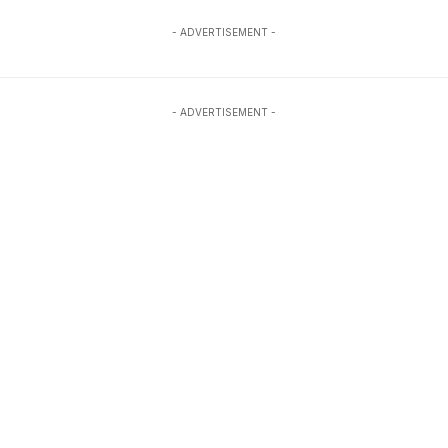
- ADVERTISEMENT -
- ADVERTISEMENT -