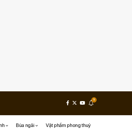
9
inh
Bùa ngãi
Vật phẩm phong thuỷ