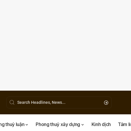
g thuỷ luận
Phong thuỷ xây dựng
Kinh dịch
Tâm l