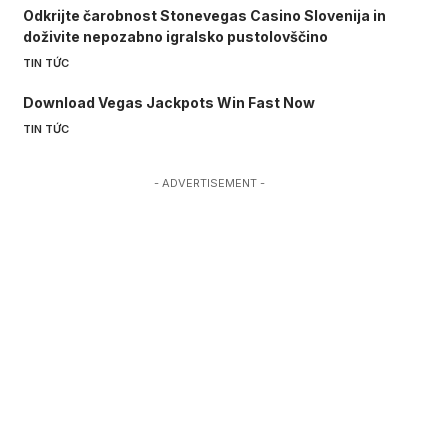
Odkrijte čarobnost Stonevegas Casino Slovenija in
doživite nepozabno igralsko pustolovščino
TIN TỨC
Download Vegas Jackpots Win Fast Now
TIN TỨC
- ADVERTISEMENT -