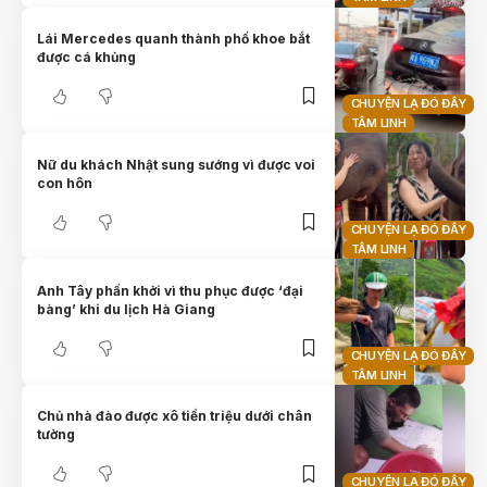
Lái Mercedes quanh thành phố khoe bắt
được cá khủng
CHUYỆN LẠ ĐÓ ĐÂY
TÂM LINH
Nữ du khách Nhật sung sướng vì được voi
con hôn
CHUYỆN LẠ ĐÓ ĐÂY
TÂM LINH
Anh Tây phấn khởi vì thu phục được ‘đại
bàng’ khi du lịch Hà Giang
CHUYỆN LẠ ĐÓ ĐÂY
TÂM LINH
Chủ nhà đào được xô tiền triệu dưới chân
tường
CHUYỆN LẠ ĐÓ ĐÂY