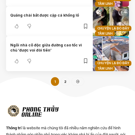
TÂM LINH
Quăng chài bắt được cặp cá khổng lồ
CHUYỆN LẠ ĐÓ ĐÂY
TÂM LINH
Ngôi nhà cô độc giữa đường cao tốc vì
chủ ‘được voi đòi tiên’
CHUYỆN LẠ ĐÓ ĐÂY
TÂM LINH
1
2
Thông trí
là website mà chúng tôi đã nhiều năm nghiên cứu để hình
thành nhằm góp phần nhỏ trong việc khám phá bí ẩn của đời người, nói