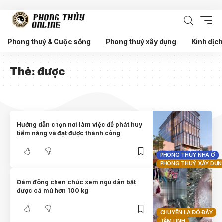
Phong thuỷ & Cuộc sống
Phong thuỷ xây dựng
Kinh dịc
Thẻ:
được
Hướng dẫn chọn nơi làm việc để phát huy
tiềm năng và đạt được thành công
PHONG THỦY NHÀ Ở
PHONG THUỶ XÂY DỰ
Đám đông chen chúc xem ngư dân bắt
được cá mú hơn 100 kg
CHUYỆN LẠ ĐÓ ĐÂY
TÂM LINH