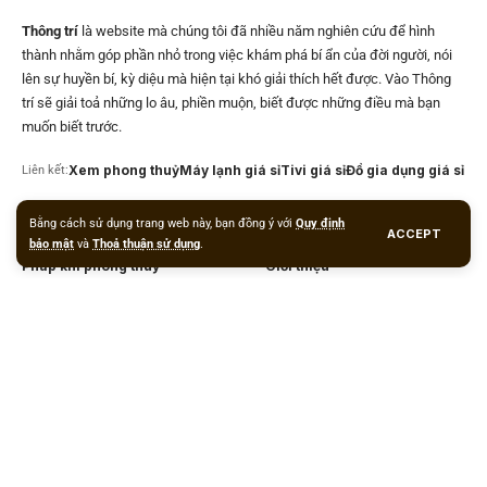
Thông trí
là website mà chúng tôi đã nhiều năm nghiên cứu để hình
thành nhằm góp phần nhỏ trong việc khám phá bí ẩn của đời người, nói
lên sự huyền bí, kỳ diệu mà hiện tại khó giải thích hết được. Vào Thông
trí sẽ giải toả những lo âu, phiền muộn, biết được những điều mà bạn
muốn biết trước.
Xem phong thuỷ
Máy lạnh giá sỉ
Tivi giá sỉ
Đồ gia dụng giá sỉ
Liên kết:
Bằng cách sử dụng trang web này, bạn đồng ý với
Quy định
Liên kết nhanh
Liên hệ
ACCEPT
bảo mật
và
Thoả thuận sử dụng
.
Pháp khí phong thuỷ
Giới thiệu
Phong thuỷ & Cuộc sống
Dịch vụ xem phong thuỷ
Phong thuỷ luận
Liên hệ
Phong thuỷ xây dựng
Tâm linh