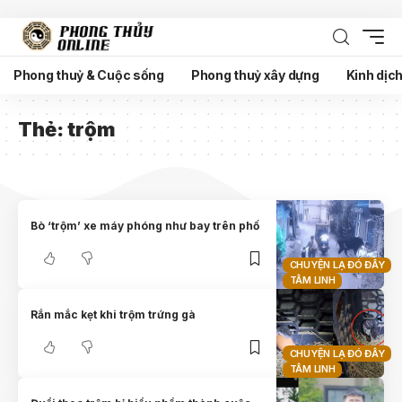
Phong thuỷ & Cuộc sống
Phong thuỷ xây dựng
Kinh dịc
Thẻ:
trộm
Bò ‘trộm’ xe máy phóng như bay trên phố
CHUYỆN LẠ ĐÓ ĐÂY
TÂM LINH
Rắn mắc kẹt khi trộm trứng gà
CHUYỆN LẠ ĐÓ ĐÂY
TÂM LINH