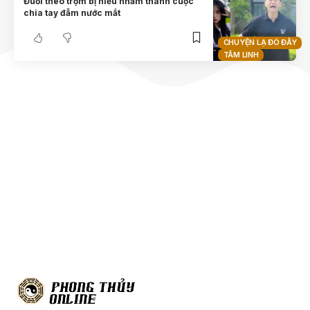
Đuổi theo trộm bị hiểu nhầm thành cuộc
chia tay đẫm nước mắt
CHUYỆN LẠ ĐÓ ĐÂY
TÂM LINH