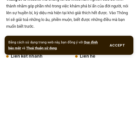
thành nhằm góp phần nhỏ trong việc khám phá bí ẩn của đời người, nói
lên sự huyền bí, kỳ diệu mà hiện tại khó giải thích hết được. Vào Thông
trí sẽ giải toả những lo âu, phiền muộn, biết được những điều mà bạn
muốn biết trước.
Xem phong thuỷ
Máy lạnh giá sỉ
Tivi giá sỉ
Đồ gia dụng giá sỉ
Liên kết:
Bằng cách sử dụng trang web này, bạn đồng ý với
Quy định
ACCEPT
bảo mật
và
Thoả thuận sử dụng
.
Liên kết nhanh
Liên hệ
Pháp khí phong thuỷ
Giới thiệu
Phong thuỷ & Cuộc sống
Dịch vụ xem phong thuỷ
Phong thuỷ luận
Liên hệ
Phong thuỷ xây dựng
Tâm linh
Copyright © 2012
PhongthuyOnline.Net
. Powered by
eKnow Solutions
.
Vật phẩm phong thuỷ
.