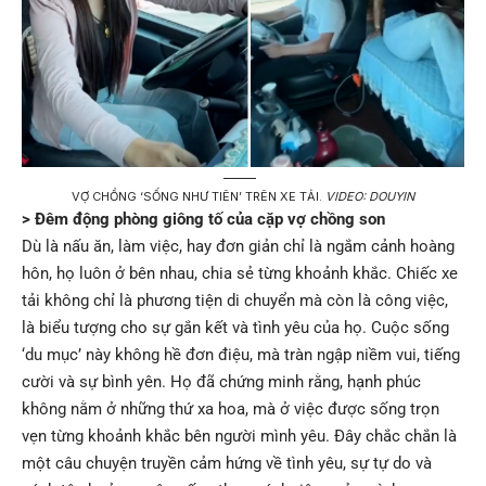
VỢ CHỒNG ‘SỐNG NHƯ TIÊN’ TRÊN XE TẢI.
VIDEO: DOUYIN
> Đêm động phòng giông tố của cặp vợ chồng son
Dù là nấu ăn, làm việc, hay đơn giản chỉ là ngắm cảnh hoàng
hôn, họ luôn ở bên nhau, chia sẻ từng khoảnh khắc. Chiếc xe
tải không chỉ là phương tiện di chuyển mà còn là công việc,
là biểu tượng cho sự gắn kết và tình yêu của họ. Cuộc sống
‘du mục’ này không hề đơn điệu, mà tràn ngập niềm vui, tiếng
cười và sự bình yên. Họ đã chứng minh rằng, hạnh phúc
không nằm ở những thứ xa hoa, mà ở việc được sống trọn
vẹn từng khoảnh khắc bên người mình yêu. Đây chắc chắn là
một câu chuyện truyền cảm hứng về tình yêu, sự tự do và