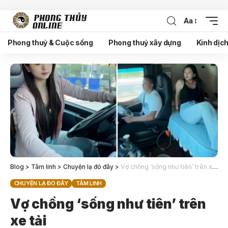
Aa
Phong thuỷ & Cuộc sống
Phong thuỷ xây dựng
Kinh dịc
Blog
>
Tâm linh
>
Chuyện lạ đó đây
>
Vợ chồng ‘sống như tiên’ trên xe tải
CHUYỆN LẠ ĐÓ ĐÂY
TÂM LINH
Vợ chồng ‘sống như tiên’ trên
xe tải