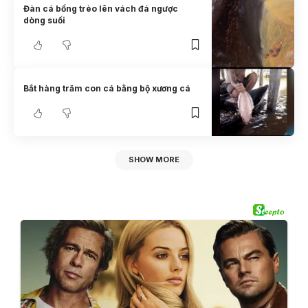
Đàn cá bống trèo lên vách đá ngược
dòng suối
Bắt hàng trăm con cá bằng bộ xương cá
SHOW MORE