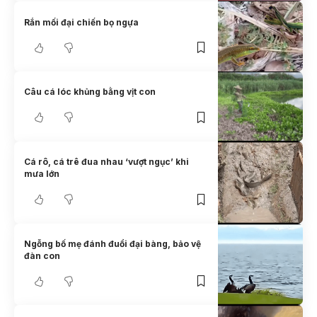
Rắn mối đại chiến bọ ngựa
Câu cá lóc khủng bằng vịt con
Cá rô, cá trê đua nhau ‘vượt ngục’ khi
mưa lớn
Ngỗng bố mẹ đánh đuổi đại bàng, bảo vệ
đàn con