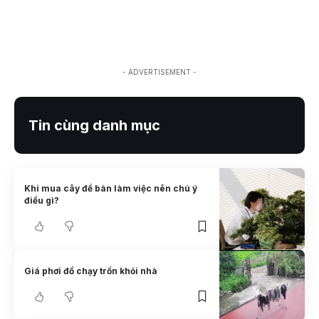
- ADVERTISEMENT -
Tin cùng danh mục
Khi mua cây để bàn làm việc nên chú ý
điều gì?
Giá phơi đồ chạy trốn khỏi nhà