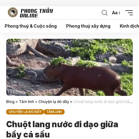
Aa
Phong thuỷ & Cuộc sống
Phong thuỷ xây dựng
Kinh dịc
Blog
>
Tâm linh
>
Chuyện lạ đó đây
>
Chuột lang nước đi dạo giữa bầy cá sấu
CHUYỆN LẠ ĐÓ ĐÂY
TÂM LINH
Chuột lang nước đi dạo giữa
bầy cá sấu