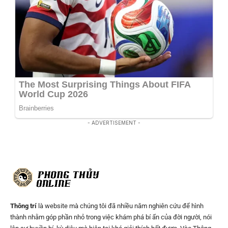
- ADVERTISEMENT -
Thông trí
là website mà chúng tôi đã nhiều năm nghiên cứu để hình
thành nhằm góp phần nhỏ trong việc khám phá bí ẩn của đời người, nói