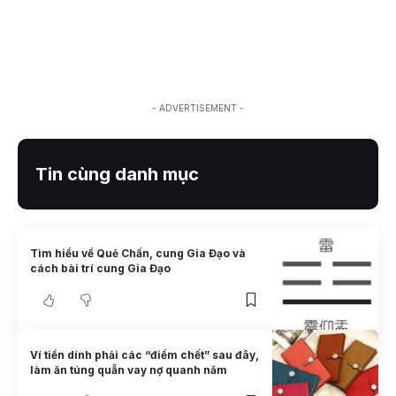
- ADVERTISEMENT -
Tin cùng danh mục
Tìm hiểu về Quẻ Chấn, cung Gia Đạo và
cách bài trí cung Gia Đạo
Ví tiền dính phải các “điểm chết” sau đây,
làm ăn túng quẫn vay nợ quanh năm