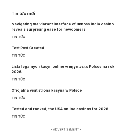
Tin tức mới
Navigating the vibrant interface of 9kboss india casino
reveals surprising ease for newcomers
TIN TỨC
Test Post Created
TIN TỨC
Lista legalnych kasyn online w πηγαίνετε Polsce na rok
2026.
TIN TỨC
Oficjalna visit strona kasyna w Polsce
TIN TỨC
Tested and ranked, the USA online casinos for 2026
TIN TỨC
- ADVERTISEMENT -