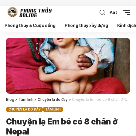
Aa
Phong thuỷ & Cuộc sống
Phong thuỷ xây dựng
Kinh dịc
Blog
>
Tâm linh
>
Chuyện lạ đó đây
>
Chuyện lạ Em bé có 8 chân ở Nepal
CHUYỆN LẠ ĐÓ ĐÂY
TÂM LINH
Chuyện lạ Em bé có 8 chân ở
Nepal