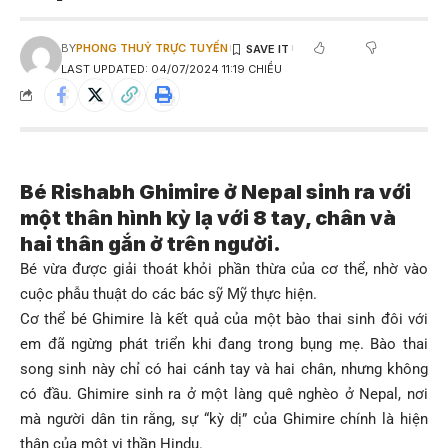
BY
PHONG THUỶ TRỰC TUYẾN
LAST UPDATED: 04/07/2024 11:19 CHIỀU
Bé Rishabh Ghimire ở Nepal sinh ra với
một thân hình kỳ lạ với 8 tay, chân và
hai thân gắn ở trên người.
Bé vừa được giải thoát khỏi phần thừa của cơ thể, nhờ vào
cuộc phẫu thuật do các bác sỹ Mỹ thực hiện.
Cơ thể bé Ghimire là kết quả của một bào thai sinh đôi với
em đã ngừng phát triển khi đang trong bụng mẹ. Bào thai
song sinh này chỉ có hai cánh tay và hai chân, nhưng không
có đầu. Ghimire sinh ra ở một làng quê nghèo ở Nepal, nơi
mà người dân tin rằng, sự “kỳ dị” của Ghimire chính là hiện
thân của một vị thần Hindu.