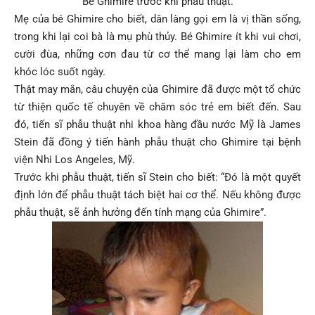
Bé Ghimire trước khi phẫu thuật.
Mẹ của bé Ghimire cho biết, dân làng gọi em là vị thần sống,
trong khi lại coi bà là mụ phù thủy. Bé Ghimire ít khi vui chơi,
cười đùa, những cơn đau từ cơ thể mang lại làm cho em
khóc lóc suốt ngày.
Thật may mắn, câu chuyện của Ghimire đã được một tổ chức
từ thiện quốc tế chuyên về chăm sóc trẻ em biết đến. Sau
đó, tiến sĩ phẫu thuật nhi khoa hàng đầu nước Mỹ là James
Stein đã đồng ý tiến hành phẫu thuật cho Ghimire tại bệnh
viện Nhi Los Angeles, Mỹ.
Trước khi phẫu thuật, tiến sĩ Stein cho biết: “Đó là một quyết
định lớn để phẫu thuật tách biệt hai cơ thể. Nếu không được
phẫu thuật, sẽ ảnh hưởng đến tính mạng của Ghimire”.