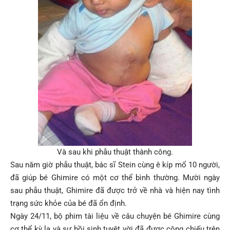
Và sau khi phẫu thuật thành công.
Sau năm giờ phẫu thuật, bác sĩ Stein cùng ê kíp mổ 10 người,
đã giúp bé Ghimire có một cơ thể bình thường. Mười ngày
sau phẫu thuật, Ghimire đã được trở về nhà và hiện nay tình
trạng sức khỏe của bé đã ổn định.
Ngày 24/11, bộ phim tài liệu về câu chuyện bé Ghimire cùng
cơ thể kỳ lạ và sự hồi sinh tuyệt vời đã được công chiếu trên