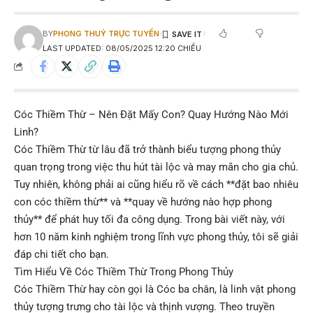
BY
PHONG THUỶ TRỰC TUYẾN
LAST UPDATED: 08/05/2025 12:20 CHIỀU
Cóc Thiềm Thừ – Nên Đặt Mấy Con? Quay Hướng Nào Mới
Linh?
Cóc Thiềm Thừ từ lâu đã trở thành biểu tượng phong thủy
quan trọng trong việc thu hút tài lộc và may mắn cho gia chủ.
Tuy nhiên, không phải ai cũng hiểu rõ về cách **đặt bao nhiêu
con cóc thiềm thừ** và **quay về hướng nào hợp phong
thủy** để phát huy tối đa công dụng. Trong bài viết này, với
hơn 10 năm kinh nghiệm trong lĩnh vực phong thủy, tôi sẽ giải
đáp chi tiết cho bạn.
Tìm Hiểu Về Cóc Thiềm Thừ Trong Phong Thủy
Cóc Thiềm Thừ hay còn gọi là Cóc ba chân, là linh vật phong
thủy tượng trưng cho tài lộc và thịnh vượng. Theo truyền