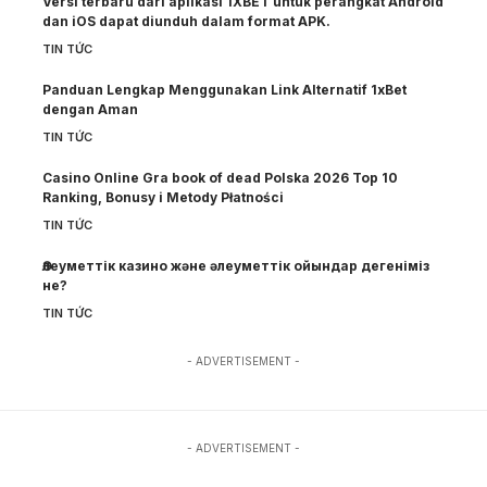
Versi terbaru dari aplikasi 1XBET untuk perangkat Android
dan iOS dapat diunduh dalam format APK.
TIN TỨC
Panduan Lengkap Menggunakan Link Alternatif 1xBet
dengan Aman
TIN TỨC
Casino Online Gra book of dead Polska 2026 Top 10
Ranking, Bonusy i Metody Płatności
TIN TỨC
Әлеуметтік казино және әлеуметтік ойындар дегеніміз
не?
TIN TỨC
- ADVERTISEMENT -
- ADVERTISEMENT -