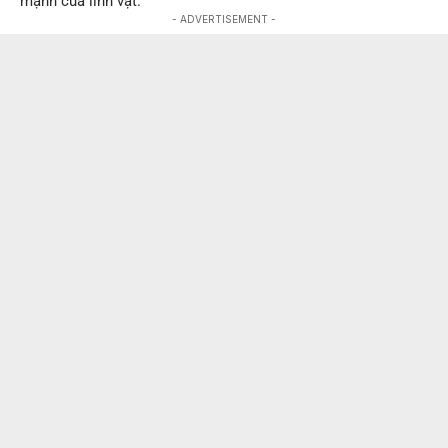
mạnh của linh vật.
- ADVERTISEMENT -