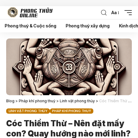
Aa
Phong thuỷ & Cuộc sống
Phong thuỷ xây dựng
Kinh dịc
Blog
>
Pháp khí phong thuỷ
>
Linh vật phong thủy
>
Cóc Thiềm Thừ – Nên đặt mấy con? Quay hướng nào mới linh?
LINH VẬT PHONG THỦY
PHÁP KHÍ PHONG THUỶ
Cóc Thiềm Thừ – Nên đặt mấy
con? Quay hướng nào mới linh?