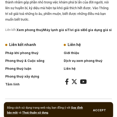
thành nhằm góp phần nhỏ trong việc khám phá bí ẩn của đời người, nói
lên sự huyền bí, kỳ diệu mà hiện tại khó giải thích hết được. Vào Thông
trí sẽ giải toả những lo âu, phiền muộn, biết được những điều mà bạn
muốn biết trước.
Xem phong thuỷ
Máy lạnh giá sỉ
Tivi giá sỉ
Đồ gia dụng giá sỉ
Liên kết:
Liên kết nhanh
Liên hệ
Pháp khí phong thuỷ
Giới thiệu
Phong thuỷ & Cuộc sống
Dịch vụ xem phong thuỷ
Phong thuỷ luận
Liên hệ
Phong thuỷ xây dựng
Tâm linh
Copyright © 2012
PhongthuyOnline.Net
. Powered by
eKnow Solutions
.
Bằng cách sử dụng trang web này, bạn đồng ý với
Quy định
ACCEPT
Vật phẩm phong thuỷ
.
bảo mật
và
Thoả thuận sử dụng
.