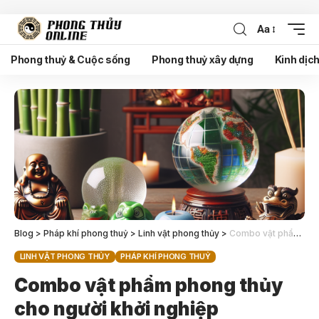
Aa
Phong thuỷ & Cuộc sống
Phong thuỷ xây dựng
Kinh dịc
Blog
>
Pháp khí phong thuỷ
>
Linh vật phong thủy
>
Combo vật phẩm phong thủy cho người khởi nghiệp
LINH VẬT PHONG THỦY
PHÁP KHÍ PHONG THUỶ
Combo vật phẩm phong thủy
cho người khởi nghiệp