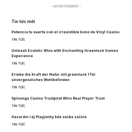
- ADVERTISEMENT -
Tin tức mới
Potencia tu suerte con el irresistible bono de Vinyl Casino
TIN TỨC
Unleash Ecstatic Wins with Enchanting Greenluck Games
Experience
TIN TỨC
Erlebe die Kraft der Natur mit greenluck 1 für
unvergessliches Wohlbefinden
TIN TỨC
Spinanga Casino Trustpilot Wins Real Player Trust
TIN TỨC
Hazardní ráj Playjonhy kde sázka začíná
TIN TỨC