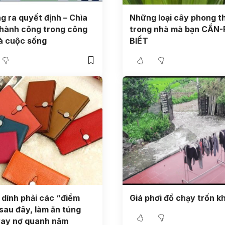
g ra quyết định – Chìa
Những loại cây phong t
hành công trong công
trong nhà mà bạn CẦN-
à cuộc sống
BIẾT
n dính phải các “điểm
Giá phơi đồ chạy trốn k
sau đây, làm ăn túng
vay nợ quanh năm