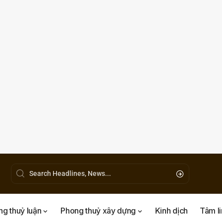
g thuỷ luận
Phong thuỷ xây dựng
Kinh dịch
Tâm l