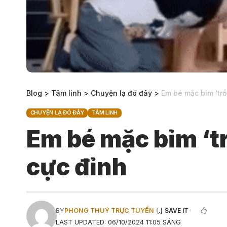
Blog
>
Tâm linh
>
Chuyện lạ đó đây
>
Em bé mặc bỉm ‘trồ
CHUYỆN LẠ ĐÓ ĐÂY
TÂM LINH
Em bé mặc bỉm ‘t
cực đỉnh
BY
PHONG THUỶ TRỰC TUYẾN
LAST UPDATED: 06/10/2024 11:05 SÁNG