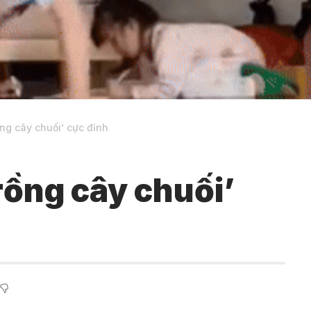
ng cây chuối’ cực đỉnh
rồng cây chuối’