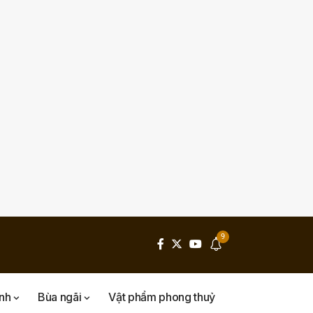
9
inh
Bùa ngãi
Vật phẩm phong thuỷ