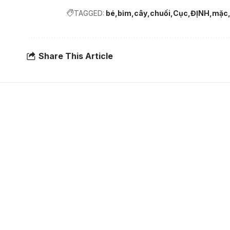
TAGGED:
bé
bỉm
cây
chuối
Cục
ĐỊNH
mặc
Share This Article