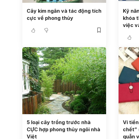
Cây kim ngân và tác động tích
Kỹ năn
cực về phong thủy
khóa t
việc v
5 loại cây trồng trước nhà
Ví tiề
CỰC hợp phong thủy ngôi nhà
chết” 
Việt
quẫn 