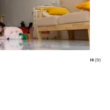
Hi
(
St
)