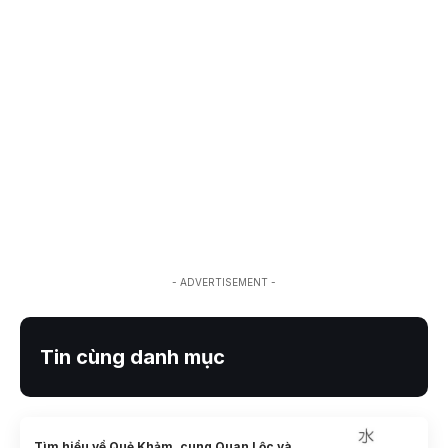
- ADVERTISEMENT -
Tin cùng danh mục
Tìm hiểu về Quẻ Khảm, cung Quan Lộc và