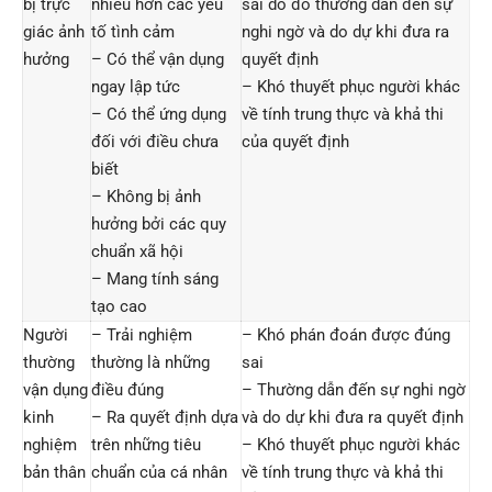
bị trực
nhiều hơn các yếu
sai do đo thường dẫn đến sự
giác ảnh
tố tình cảm
nghi ngờ và do dự khi đưa ra
hưởng
– Có thể vận dụng
quyết định
ngay lập tức
– Khó thuyết phục người khác
– Có thể ứng dụng
về tính trung thực và khả thi
đối với điều chưa
của quyết định
biết
– Không bị ảnh
hưởng bởi các quy
chuẩn xã hội
– Mang tính sáng
tạo cao
Người
– Trải nghiệm
– Khó phán đoán được đúng
thường
thường là những
sai
vận dụng
điều đúng
– Thường dẫn đến sự nghi ngờ
kinh
– Ra quyết định dựa
và do dự khi đưa ra quyết định
nghiệm
trên những tiêu
– Khó thuyết phục người khác
bản thân
chuẩn của cá nhân
về tính trung thực và khả thi