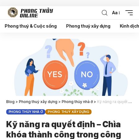
Aa
Phong thuỷ & Cuộc sống
Phong thuỷ xây dựng
Kinh dịc
Blog
>
Phong thuỷ xây dựng
>
Phong thủy nhà ở
>
Kỹ năng ra quyết định – Chìa khóa thành công trong công việc và cuộc sống
PHONG THỦY NHÀ Ở
PHONG THUỶ XÂY DỰNG
Kỹ năng ra quyết định – Chìa
khóa thành công trong công