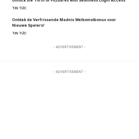
Unlock the Thrill of Fitzdares with Seamless Login Access
TIN TỨC
Ontdek de Verfrissende Madnix Welkomstbonus voor
Nieuwe Spelers!
TIN TỨC
- ADVERTISEMENT -
- ADVERTISEMENT -