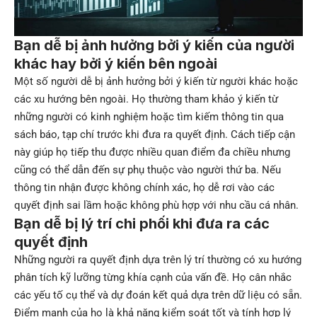
Bạn dễ bị ảnh hưởng bởi ý kiến của người
khác hay bởi ý kiến bên ngoài
Một số người dễ bị ảnh hưởng bởi ý kiến từ người khác hoặc
các xu hướng bên ngoài. Họ thường tham khảo ý kiến từ
những người có kinh nghiệm hoặc tìm kiếm thông tin qua
sách báo, tạp chí trước khi đưa ra quyết định. Cách tiếp cận
này giúp họ tiếp thu được nhiều quan điểm đa chiều nhưng
cũng có thể dẫn đến sự phụ thuộc vào người thứ ba. Nếu
thông tin nhận được không chính xác, họ dễ rơi vào các
quyết định sai lầm hoặc không phù hợp với nhu cầu cá nhân.
Bạn dễ bị lý trí chi phối khi đưa ra các
quyết định
Những người ra quyết định dựa trên lý trí thường có xu hướng
phân tích kỹ lưỡng từng khía cạnh của vấn đề. Họ cân nhắc
các yếu tố cụ thể và dự đoán kết quả dựa trên dữ liệu có sẵn.
Điểm mạnh của họ là khả năng kiểm soát tốt và tính hợp lý