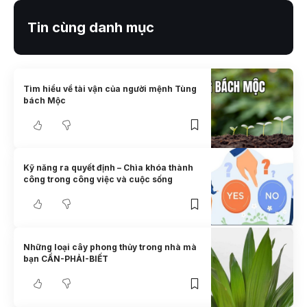
Tin cùng danh mục
Tìm hiểu về tài vận của người mệnh Tùng
bách Mộc
Kỹ năng ra quyết định – Chìa khóa thành
công trong công việc và cuộc sống
Những loại cây phong thủy trong nhà mà
bạn CẦN-PHẢI-BIẾT