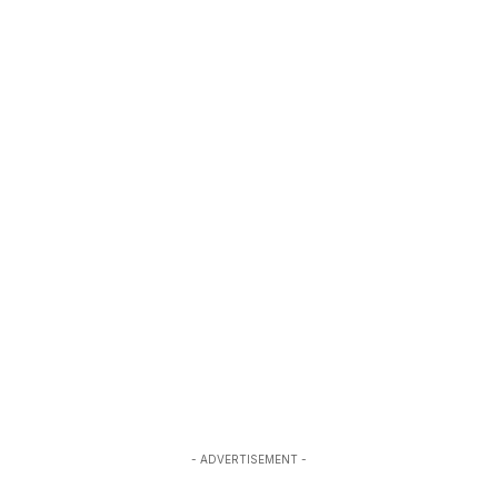
- ADVERTISEMENT -