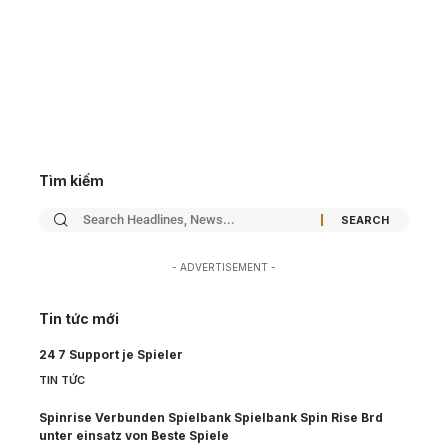
Tìm kiếm
- ADVERTISEMENT -
Tin tức mới
24 7 Support je Spieler
TIN TỨC
Spinrise Verbunden Spielbank Spielbank Spin Rise Brd
unter einsatz von Beste Spiele