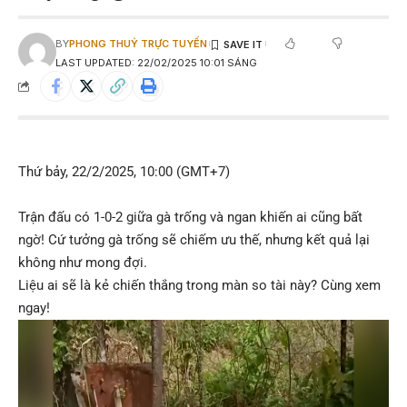
BY
PHONG THUỶ TRỰC TUYẾN
LAST UPDATED: 22/02/2025 10:01 SÁNG
Thứ bảy, 22/2/2025, 10:00 (GMT+7)
Trận đấu có 1-0-2 giữa gà trống và ngan khiến ai cũng bất
ngờ! Cứ tưởng gà trống sẽ chiếm ưu thế, nhưng kết quả lại
không như mong đợi.
Liệu ai sẽ là kẻ chiến thắng trong màn so tài này? Cùng xem
ngay!