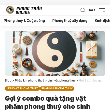
Aa
Phong thuỷ & Cuộc sống
Phong thuỷ xây dựng
Kinh dịc
Blog
>
Pháp khí phong thuỷ
>
Linh vật phong thủy
>
Gợi ý combo quà tặng vật phẩm phong thuỷ cho sinh nhật, khai trương, tân gia
LINH VẬT PHONG THỦY
PHÁP KHÍ PHONG THUỶ
Gợi ý combo quà tặng vật
phẩm phong thuỷ cho sinh