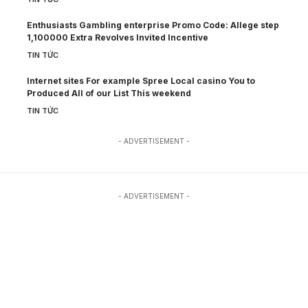
Enthusiasts Gambling enterprise Promo Code: Allege step
1,100000 Extra Revolves Invited Incentive
TIN TỨC
Internet sites For example Spree Local casino You to
Produced All of our List This weekend
TIN TỨC
- ADVERTISEMENT -
- ADVERTISEMENT -