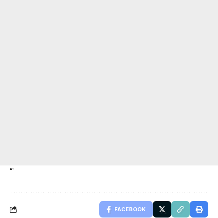
“`
FACEBOOK