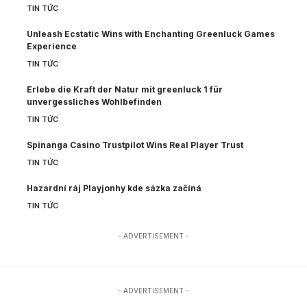
TIN TỨC
Unleash Ecstatic Wins with Enchanting Greenluck Games
Experience
TIN TỨC
Erlebe die Kraft der Natur mit greenluck 1 für
unvergessliches Wohlbefinden
TIN TỨC
Spinanga Casino Trustpilot Wins Real Player Trust
TIN TỨC
Hazardní ráj Playjonhy kde sázka začíná
TIN TỨC
- ADVERTISEMENT -
- ADVERTISEMENT -