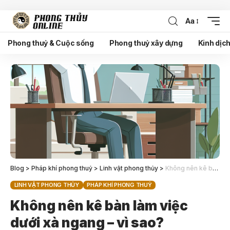
Aa
Phong thuỷ & Cuộc sống
Phong thuỷ xây dựng
Kinh dịc
Blog
>
Pháp khí phong thuỷ
>
Linh vật phong thủy
>
Không nên kê bàn làm việc dưới xà ngang – vì sao?
LINH VẬT PHONG THỦY
PHÁP KHÍ PHONG THUỶ
Không nên kê bàn làm việc
dưới xà ngang – vì sao?