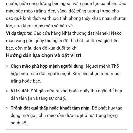
người, giữa năng lượng bên ngoài với nguồn lực cá nhân. Các
màu sắc mèo (trắng, đen, vàng, đỏ) cũng tượng trưng cho
các quẻ kinh dịch và thuộc tính phong thủy khác nhau như tài
lộc, sức khỏe, may mắn và bảo vệ.
Ví dụ thực tế:
Các cửa hàng Nhật thường đặt Maneki Neko
màu vàng gần quầy thu ngân để thu hút tài lộc và giữ tiền
bạc, còn màu đen để xua đuổi tà khí.
Hướng dẫn lựa chọn và đặt vị trí
Chọn mèo phù hợp mệnh người dùng:
Người mệnh Thổ
hợp mèo màu đất, người mệnh Kim nên chọn mèo màu
trắng hoặc bạc.
Vị trí đặt:
Đặt gần cửa ra vào hoặc quầy thu ngân để hấp
dẫn tài vận và tăng sự chú ý.
Tránh đặt quá thấp hoặc khuất tầm nhìn:
Để phát huy tác
dụng mời gọi, chú mèo cần được đặt ở nơi trang trọng,
sạch sẽ.