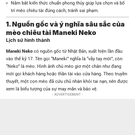
Nắm bắt kiến thức chuẩn phong thủy giúp lựa chọn và bố
trí mèo chiêu tài đúng cách, tránh sai phạm.
1. Nguồn gốc và ý nghĩa sâu sắc của
mèo chiêu tài Maneki Neko
Lịch sử hình thành
Maneki Neko
có nguồn gốc từ Nhật Bản, xuất hiện lần đầu
vào thế kỷ 17. Tên gọi “Maneki” nghĩa là “vẫy tay mời”, còn
“Neko” là mèo. Hình ảnh chú mèo giơ một chân như đang
mời gọi khách hàng hoặc thần tài vào cửa hàng. Theo truyền
thuyết, một con mèo đã cứu chủ nhân khỏi tai nạn, nên được
xem là biểu tượng của sự may mắn và bảo vệ.
- ADVERTISEMENT -