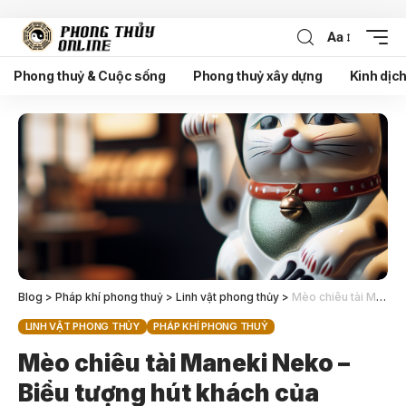
Aa
Phong thuỷ & Cuộc sống
Phong thuỷ xây dựng
Kinh dịc
Blog
>
Pháp khí phong thuỷ
>
Linh vật phong thủy
>
Mèo chiêu tài Maneki Neko – Biểu tượng hút khách của người Nhật
LINH VẬT PHONG THỦY
PHÁP KHÍ PHONG THUỶ
Mèo chiêu tài Maneki Neko –
Biểu tượng hút khách của