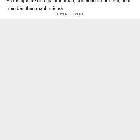
– kinh dịch để hóa giải khó khăn, đón nhận cơ hội mới, phát
triển bản thân mạnh mẽ hơn.
- ADVERTISEMENT -