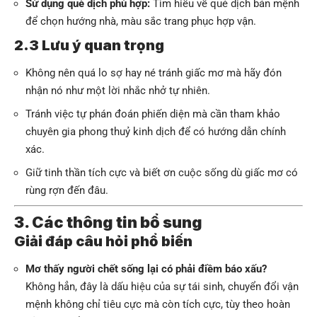
Sử dụng quẻ dịch phù hợp:
Tìm hiểu về quẻ dịch bản mệnh
để chọn hướng nhà, màu sắc trang phục hợp vận.
2.3 Lưu ý quan trọng
Không nên quá lo sợ hay né tránh giấc mơ mà hãy đón
nhận nó như một lời nhắc nhở tự nhiên.
Tránh việc tự phán đoán phiến diện mà cần tham khảo
chuyên gia phong thuỷ kinh dịch để có hướng dẫn chính
xác.
Giữ tinh thần tích cực và biết ơn cuộc sống dù giấc mơ có
rùng rợn đến đâu.
3. Các thông tin bổ sung
Giải đáp câu hỏi phổ biến
Mơ thấy người chết sống lại có phải điềm báo xấu?
Không hẳn, đây là dấu hiệu của sự tái sinh, chuyển đổi vận
mệnh không chỉ tiêu cực mà còn tích cực, tùy theo hoàn