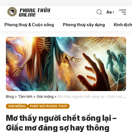
Aa
Phong thuỷ & Cuộc sống
Phong thuỷ xây dựng
Kinh dịc
Blog
>
Tâm linh
>
Giải mộng
>
Mơ thấy người chết sống lại – Giấc mơ đáng sợ hay thông điệp từ cõi tâm linh?
GIẢI MỘNG
PHÁP KHÍ PHONG THUỶ
Mơ thấy người chết sống lại –
Giấc mơ đáng sợ hay thông