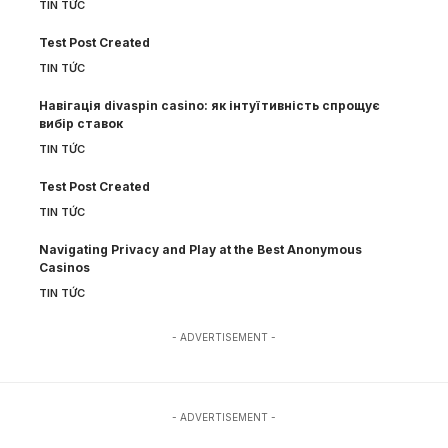
TIN TỨC
Test Post Created
TIN TỨC
Навігація divaspin casino: як інтуїтивність спрощує
вибір ставок
TIN TỨC
Test Post Created
TIN TỨC
Navigating Privacy and Play at the Best Anonymous
Casinos
TIN TỨC
- ADVERTISEMENT -
- ADVERTISEMENT -