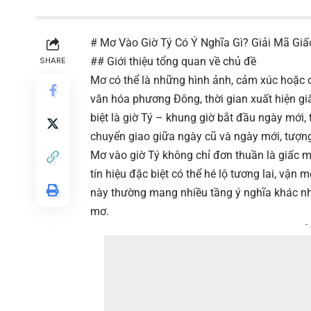
# Mơ Vào Giờ Tý Có Ý Nghĩa Gì? Giải Mã Gi
## Giới thiệu tổng quan về chủ đề
SHARE
Mơ có thể là những hình ảnh, cảm xúc hoặc câ
văn hóa phương Đông, thời gian xuất hiện g
biệt là giờ Tý – khung giờ bắt đầu ngày mới
chuyển giao giữa ngày cũ và ngày mới, tượng
Mơ vào giờ Tý không chỉ đơn thuần là giấc 
tín hiệu đặc biệt có thể hé lộ tương lai, vậ
này thường mang nhiều tầng ý nghĩa khác nha
mơ.
-