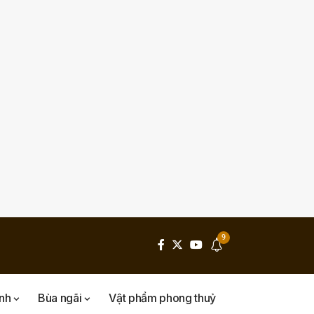
9
inh
Bùa ngãi
Vật phẩm phong thuỷ