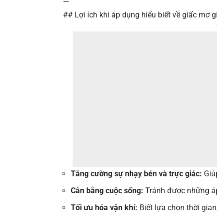
—
## Lợi ích khi áp dụng hiểu biết về giấc mơ g
-
Tăng cường sự nhạy bén và trực giác:
Giúp
Cân bằng cuộc sống:
Tránh được những áp 
Tối ưu hóa vận khí:
Biết lựa chọn thời gia