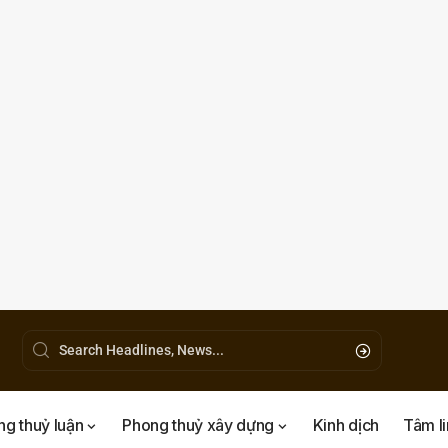
g thuỷ luận
Phong thuỷ xây dựng
Kinh dịch
Tâm l