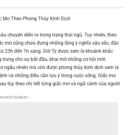
ấc Mơ Theo Phong Thủy Kinh Dịch
u chuyện diễn ra trong trạng thái ngủ. Tuy nhiên, theo
iấc mơ cũng chứa đựng những tầng ý nghĩa sâu sắc, đặc
, từ 23h đến 1h sáng. Giờ Tý được xem là khoảnh khắc
 trưng cho sự bắt đầu, khai mở những cơ hội mới.
mơ ngẫu nhiên mà còn được phong thủy kinh dịch xem là
n mệnh và những điều cần lưu ý trong cuộc sống. Giấc mơ
u tùy theo chi tiết từng giấc mơ và ngữ cảnh của người
 ADVERTISEMENT -