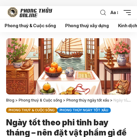
Aa
Phong thuỷ & Cuộc sống
Phong thuỷ xây dựng
Kinh dịc
Blog
>
Phong thuỷ & Cuộc sống
>
Phong thủy ngày tốt xấu
>
Ngày tốt theo phi tinh bay tháng – nên đặt vật phẩm gì để kích tài?
PHONG THUỶ & CUỘC SỐNG
PHONG THỦY NGÀY TỐT XẤU
Ngày tốt theo phi tinh bay
tháng – nên đặt vật phẩm gì để