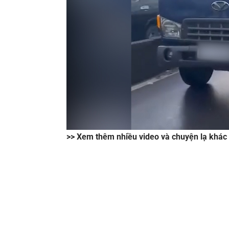
>> Xem thêm nhiều video và chuyện lạ khác 