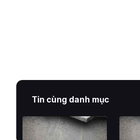
Tin cùng danh mục