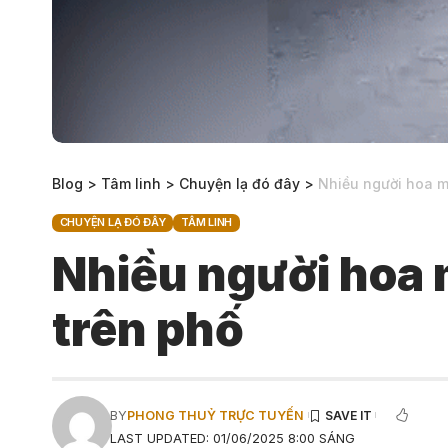
Blog
>
Tâm linh
>
Chuyện lạ đó đây
>
Nhiều người hoa mắt
CHUYỆN LẠ ĐÓ ĐÂY
TÂM LINH
Nhiều người hoa mắ
trên phố
BY
PHONG THUỶ TRỰC TUYẾN
LAST UPDATED: 01/06/2025 8:00 SÁNG