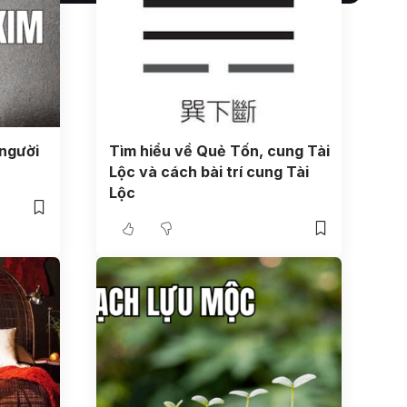
 người
Tìm hiểu về Quẻ Tốn, cung Tài
Lộc và cách bài trí cung Tài
Lộc