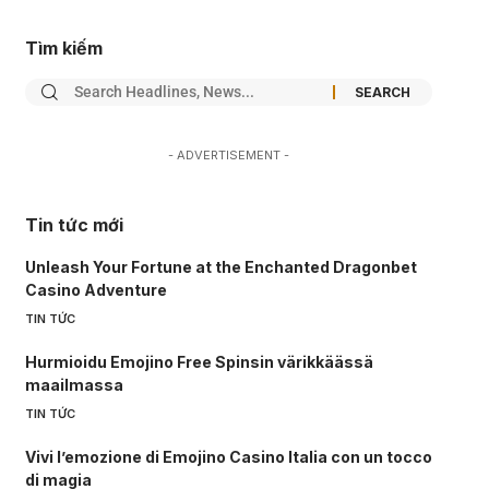
Tìm kiếm
- ADVERTISEMENT -
Tin tức mới
Unleash Your Fortune at the Enchanted Dragonbet
Casino Adventure
TIN TỨC
Hurmioidu Emojino Free Spinsin värikkäässä
maailmassa
TIN TỨC
Vivi l’emozione di Emojino Casino Italia con un tocco
di magia