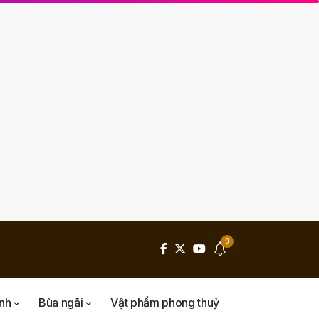
9
inh
Bùa ngãi
Vật phẩm phong thuỷ