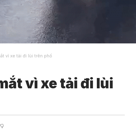
 vì xe tải đi lùi trên phố
t vì xe tải đi lùi