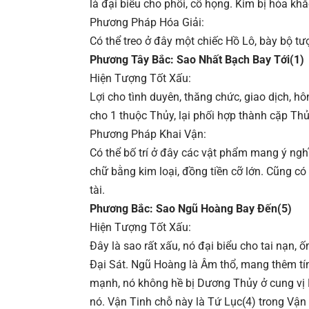
là đại biểu cho phổi, cổ họng. Kim bị hỏa kh
Phương Pháp Hóa Giải:
Có thể treo ở đây một chiếc Hồ Lô, bày bộ 
Phương Tây Bắc: Sao Nhất Bạch Bay Tới(1)
Hiện Tượng Tốt Xấu:
Lợi cho tình duyên, thăng chức, giao dịch, h
cho 1 thuộc Thủy, lại phối hợp thành cặp Thủy 
Phương Pháp Khai Vận:
Có thể bố trí ở đây các vật phẩm mang ý ngh
chữ bằng kim loại, đồng tiền cỡ lớn. Cũng c
tài.
Phương Bắc: Sao Ngũ Hoàng Bay Đến(5)
Hiện Tượng Tốt Xấu:
Đây là sao rất xấu, nó đại biểu cho tai nạn, 
Đại Sát. Ngũ Hoàng là Âm thổ, mang thêm tính
mạnh, nó không hề bị Dương Thủy ở cung vị B
nó. Vận Tinh chỗ này là Tứ Lục(4) trong Vận 8