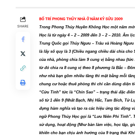
BỐ TRÍ PHONG THỦY NHÀ Ở NĂM KỶ SỬU 2009
SHARE
Trong Phong Thủy Huyền Không Học một năm mới b
Học là từ ngày 4 – 2 – 2009 đến 3 – 2 – 2010. Âm 
Trung Quốc gọi Thủy Ngưu – Trâu và Hoàng Ngưu – 
là lấy số quy là 3 (Chiều ngang chiều dài chia cho
của nhà, phòng chia làm 9 cung vị bằng nhau (tức
từ đó chia ra 8 cung vị theo 8 phương là Bắc – Đ
như nhà bạn gồm nhiều tầng thì mặt bằng mỗi tần
chung cư hoặc thuê phòng thì chỉ cần dùng diện t
“Cửu Tinh” tức là “Chín Sao” – trạng thái đặc đi
số từ 1 đến 9 (Nhất Bạch, Nhị Hắc, Tam Bích, Tứ L
đựng hàm nghĩa và tạo ra các hiệu ứng tác động và
ngữ Phong Thủy Học gọi là “Lưu Niên Phi Tinh”. 
sử dụng, hoạt động (Như bàn làm việc, học tập, g
khiến cho bạn chịu ảnh hưởng của 9 trạng thái Khí 