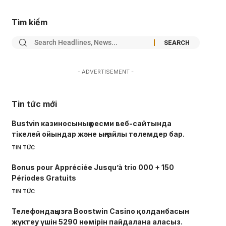
Tìm kiếm
- ADVERTISEMENT -
Tin tức mới
Bustvin казиносының ресми веб-сайтында
тікелей ойындар және ыңғайлы төлемдер бар.
TIN TỨC
Bonus pour Appréciée Jusqu’à trio 000 + 150
Périodes Gratuits
TIN TỨC
Телефондаңызға Boostwin Casino қолданбасын
жүктеу үшін 5290 нөмірін пайдалана аласыз.