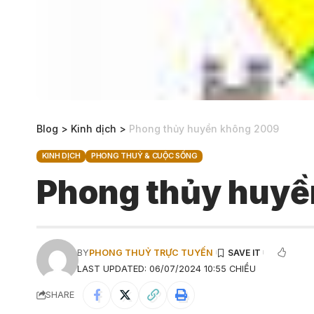
Blog
>
Kinh dịch
>
Phong thủy huyền không 2009
KINH DỊCH
PHONG THUỶ & CUỘC SỐNG
Phong thủy huyề
BY
PHONG THUỶ TRỰC TUYẾN
LAST UPDATED: 06/07/2024 10:55 CHIỀU
SHARE