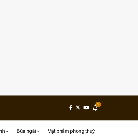
9
inh
Bùa ngãi
Vật phẩm phong thuỷ