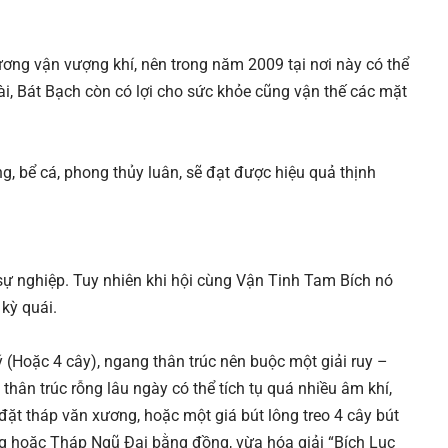
đương vận vượng khí, nên trong năm 2009 tại nơi này có thể
 tài, Bát Bạch còn có lợi cho sức khỏe cũng vận thế các mặt
ộng, bể cá, phong thủy luân, sẽ đạt được hiệu quả thịnh
 sự nghiệp. Tuy nhiên khi hội cùng Vận Tinh Tam Bích nó
kỳ quái.
ý (Hoặc 4 cây), ngang thân trúc nên buộc một giải ruy –
thân trúc rỗng lâu ngày có thể tích tụ quá nhiều âm khí,
 đặt tháp văn xương, hoặc một giá bút lông treo 4 cây bút
g hoặc Tháp Ngũ Đại bằng đồng, vừa hóa giải “Bích Lục