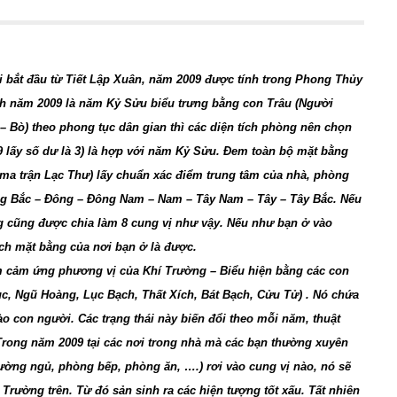
ắt đầu từ Tiết Lập Xuân, năm 2009 được tính trong Phong Thủy
lịch năm 2009 là năm Kỷ Sửu biểu trưng bằng con Trâu (Người
Bò) theo phong tục dân gian thì các diện tích phòng nên chọn
 9 lấy số dư là 3) là hợp với năm Kỷ Sửu. Đem toàn bộ mặt bằng
 ma trận Lạc Thư) lấy chuẩn xác điểm trung tâm của nhà, phòng
ông Bắc – Đông – Đông Nam – Nam – Tây Nam – Tây – Tây Bắc. Nếu
g cũng được chia làm 8 cung vị như vậy. Nếu như bạn ở vào
ích mặt bằng của nơi bạn ở là được.
ểm cảm ứng phương vị của Khí Trường – Biểu hiện bằng các con
ục, Ngũ Hoàng, Lục Bạch, Thất Xích, Bát Bạch, Cửu Tử) . Nó chứa
o con người. Các trạng thái này biến đổi theo mỗi năm, thuật
Trong năm 2009 tại các nơi trong nhà mà các bạn thường xuyên
iường ngủ, phòng bếp, phòng ăn, ….) rơi vào cung vị nào, nó sẽ
Trường trên. Từ đó sản sinh ra các hiện tượng tốt xấu. Tất nhiên