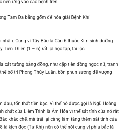
ắc nên ứng vào các bệnh trên.
tượng Tam Đa bằng gốm để hóa giải Bệnh Khí.
ôn nhân. Cung vị Tây Bắc là Càn 6 thuộc Kim sinh dưỡng
Tiên Thiên (1 – 6) rất lợi học tập, tài lộc.
ĩa cát tường bằng đồng, như cặp tiên đồng ngọc nữ, tranh
ó thể bố trí Phong Thủy Luân, bồn phun sương để vượng
ốm đau, tổn thất tiền bạc. Vì thế nó được gọi là Ngũ Hoàng
 chất của Liêm Trinh là Âm Hỏa vì thế sát tính của nó rất
ắc khắc chế, mà trái lại càng làm tăng thêm sát tính của
 là kịch độc (Tử Khí) nên có thể nói cung vị phía bắc là