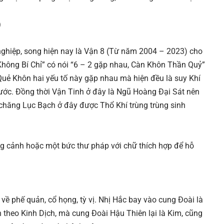
)
 nghiệp, song hiện nay là Vận 8 (Từ năm 2004 – 2023) cho
Không Bí Chỉ” có nói “6 – 2 gặp nhau, Càn Khôn Thần Quỷ”
Quẻ Khôn hai yếu tố này gặp nhau mà hiện đều là suy Khí
rước. Đồng thời Vận Tinh ở đây là Ngũ Hoàng Đại Sát nên
 chăng Lục Bạch ở đây được Thổ Khí trùng trùng sinh
ng cảnh hoặc một bức thư pháp với chữ thích hợp để hỗ
 về phế quản, cổ họng, tỳ vị. Nhị Hắc bay vào cung Đoài là
n theo Kinh Dịch, mà cung Đoài Hậu Thiên lại là Kim, cũng