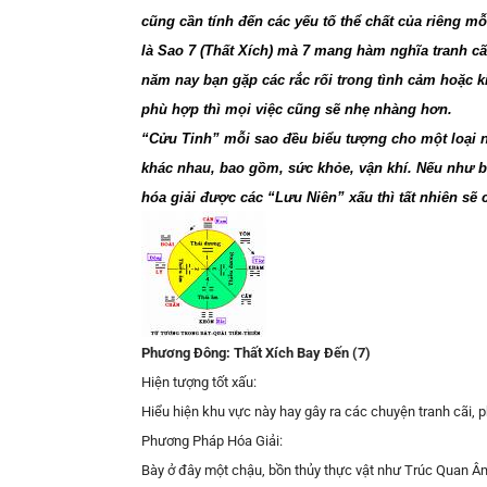
cũng cần tính đến các yếu tố thể chất của riêng 
là Sao 7 (Thất Xích) mà 7 mang hàm nghĩa tranh cãi
năm nay bạn gặp các rắc rối trong tình cảm hoặc k
phù hợp thì mọi việc cũng sẽ nhẹ nhàng hơn.
“Cửu Tinh” mỗi sao đều biểu tượng cho một loại n
khác nhau, bao gồm, sức khỏe, vận khí. Nếu như b
hóa giải được các “Lưu Niên” xấu thì tất nhiên sẽ 
Phương Đông: Thất Xích Bay Đến (7)
Hiện tượng tốt xấu:
Hiểu hiện khu vực này hay gây ra các chuyện tranh cãi, 
Phương Pháp Hóa Giải:
Bày ở đây một chậu, bồn thủy thực vật như Trúc Quan Âm