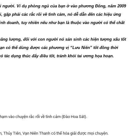
mỗi người. Ví dụ phòng ngủ của bạn ở vào phương Đông, năm 2009
, gặp phải các rắc rối về tình cảm, nó dễ dẫn đến các hiệu ứng
inh doanh, tuy nhiên nếu như bạn là thuộc vào người có thể chất
ăng lượng, đối với con người nó sản sinh các hiện tượng xấu tốt
ạn có thể dùng được các phương vị “Lưu Niên” tốt đồng thời
có tác dụng thúc đẩy điều tốt, tránh khỏi tai ương họa hoạn.
phạm vào chuyện rắc rối về tình cảm (Đào Hoa Sát).
, Thủy Tiên, Vạn Niên Thanh có thể hóa giải được mọi chuyện.