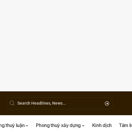
g thuỷ luận
Phong thuỷ xây dựng
Kinh dịch
Tâm l