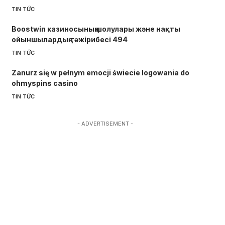
TIN TỨC
Boostwin казиносының шолулары және нақты
ойыншылардың тәжірибесі 494
TIN TỨC
Zanurz się w pełnym emocji świecie logowania do
ohmyspins casino
TIN TỨC
- ADVERTISEMENT -