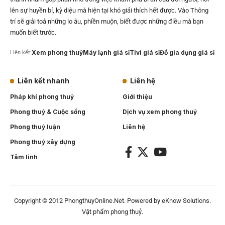
lên sự huyền bí, kỳ diệu mà hiện tại khó giải thích hết được. Vào Thông
trí sẽ giải toả những lo âu, phiền muộn, biết được những điều mà bạn
muốn biết trước.
Xem phong thuỷ
Máy lạnh giá sỉ
Tivi giá sỉ
Đồ gia dụng giá sỉ
Liên kết:
Liên kết nhanh
Liên hệ
Pháp khí phong thuỷ
Giới thiệu
Phong thuỷ & Cuộc sống
Dịch vụ xem phong thuỷ
Phong thuỷ luận
Liên hệ
Phong thuỷ xây dựng
Tâm linh
Copyright © 2012
PhongthuyOnline.Net
. Powered by
eKnow Solutions
.
Vật phẩm phong thuỷ
.