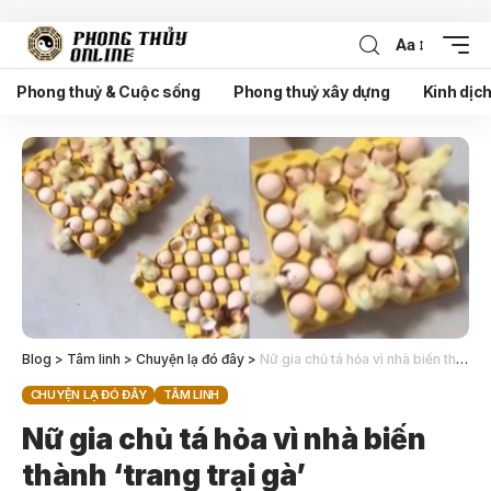
Aa
Phong thuỷ & Cuộc sống
Phong thuỷ xây dựng
Kinh dịc
Blog
>
Tâm linh
>
Chuyện lạ đó đây
>
Nữ gia chủ tá hỏa vì nhà biến thành ‘trang trại gà’
CHUYỆN LẠ ĐÓ ĐÂY
TÂM LINH
Nữ gia chủ tá hỏa vì nhà biến
thành ‘trang trại gà’