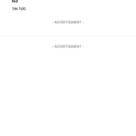
teď
TIN TỨC
- ADVERTISEMENT -
- ADVERTISEMENT -