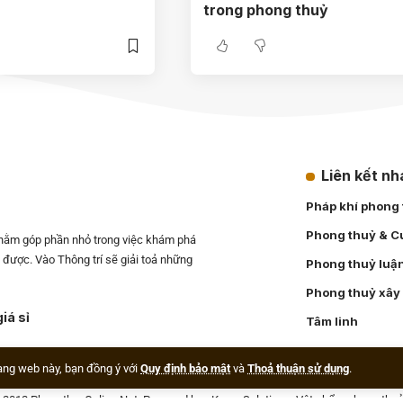
trong phong thuỷ
Liên kết n
Pháp khí phong
Phong thuỷ & C
nhằm góp phần nhỏ trong việc khám phá
ết được. Vào Thông trí sẽ giải toả những
Phong thuỷ luậ
Phong thuỷ xây
iá sỉ
Tâm linh
ang web này, bạn đồng ý với
Quy định bảo mật
và
Thoả thuận sử dụng
.
© 2012
PhongthuyOnline.Net
. Powered by
eKnow Solutions
.
Vật phẩm phong thuỷ