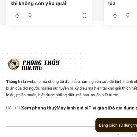
khi không còn yêu quái
lúa
Thông trí
là website mà chúng tôi đã nhiều năm nghiên cứu để hình thành 
bí ẩn của đời người, nói lên sự huyền bí, kỳ diệu mà hiện tại khó giải thích h
lo âu, phiền muộn, biết được những điều mà bạn muốn biết trước.
Xem phong thuỷ
Máy lạnh giá sỉ
Tivi giá sỉ
Đồ gia dụng g
Liên kết:
Bằng cách sử dụng tr
Copyright 