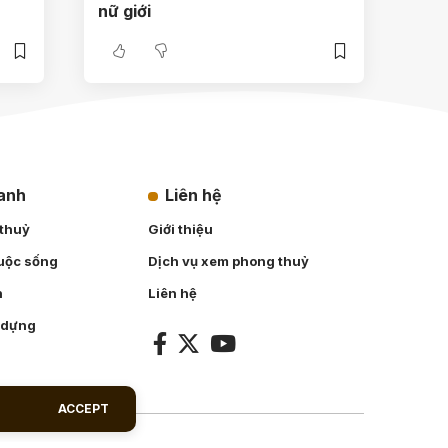
nữ giới
hanh
Liên hệ
 thuỷ
Giới thiệu
uộc sống
Dịch vụ xem phong thuỷ
n
Liên hệ
 dựng
ACCEPT
.