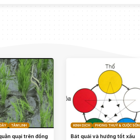
ĐÂY
TÂM LINH
KINH DỊCH
PHONG THUỶ & CUỘC SỐ
quằn quại trên đồng
Bát quái và hướng tốt xấu