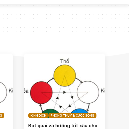
NG
KINH DỊCH
PHONG THUỶ & CUỘC SỐNG
Bát quái và hướng tốt xấu cho