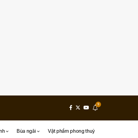
9
inh
Bùa ngãi
Vật phẩm phong thuỷ