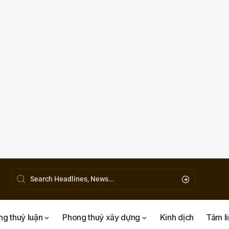
g thuỷ luận
Phong thuỷ xây dựng
Kinh dịch
Tâm l