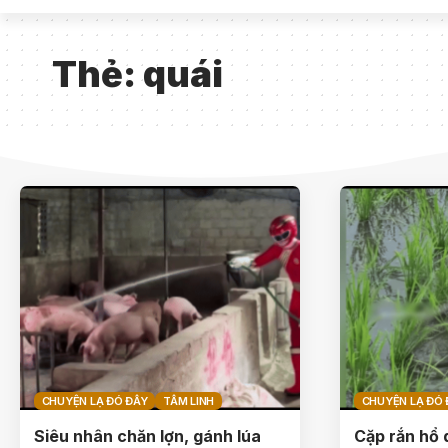
Thẻ:
quái
CHUYỆN LẠ ĐÓ ĐÂY
TÂM LINH
CHUYỆN LẠ ĐÓ 
Siêu nhân chăn lợn, gánh lúa
Cặp rắn hổ 